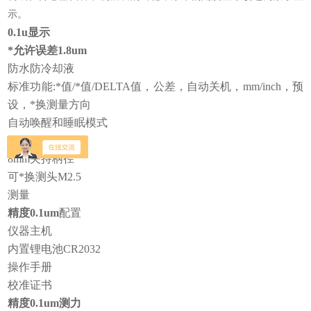
示。
0.1u
显示
*允许误差
1.8um
防水防冷却液
标准功能:*值/*值/DELTA值，公差，自动关机，mm/inch，预
设，*换测量方向
自动唤醒和睡眠模式
数据输出
8mm夹持柄径
可*换测头M2.5
测量
精度
0.1um
配置
仪器主机
内置锂电池CR2032
操作手册
校准证书
精度
0.1um
测力