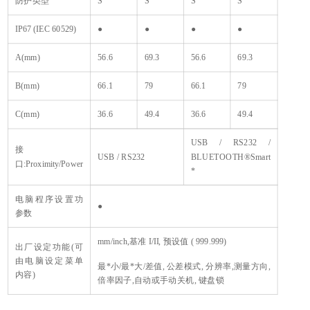
防护类型
S
S
S
S
IP67 (IEC 60529)
●
●
●
●
A(mm)
56.6
69.3
56.6
69.3
B(mm)
66.1
79
66.1
79
C(mm)
36.6
49.4
36.6
49.4
USB / RS232 /
接
USB / RS232
BLUETOOTH®Smart
口:Proximity/Power
*
电脑程序设置功
●
参数
mm/inch,基准 I/II, 预设值 ( 999.999)
出厂设定功能(可
由电脑设定菜单
最*小/最*大/差值, 公差模式, 分辨率,测量方向,
内容)
倍率因子,自动或手动关机, 键盘锁