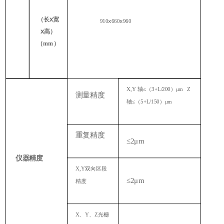
（长ⅹ宽
910ⅹ660ⅹ960
ⅹ高）
（mm）
X,Y 轴≤（3+L/200）μm Z
测量精度
轴≤（5+L/150）μm
重复精度
≤2μm
仪器精度
X,Y双向区段
≤2μm
精度
X、Y、Z光栅