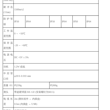
2000 Hz)
耐冲击
1500m/s2
(11ms)
防护等
IP50
IP64
IP50
IP64
IP50
IP64
级
工作温
0 ～ +50℃
度范围
保存温
‒20 ～ +60℃
度范围
电源电
DC +5V ± 5%
压
功耗
1.2W 或低
中控管
φ20 0‒0.013 mm
口径
质量 ※1
约230g
约300g
测头
带超硬球面 DZ-122 (安装螺钉为M2.5)
电缆长
2m (测长组件 ⇔ 内插盒)
度
0.5m (内插盒 ⇔ USB)