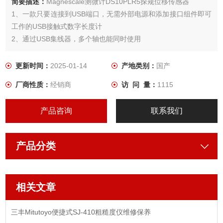
简要描述：
Magnescale测微计DS10PLR5探规位移传感器
1、一款只要连接到USB端口，无需外部电源和添加接口组件即可
工作的USB接触式数字长度计
2、通过USB集线器，多个轴也能同时使用
更新时间：
2025-01-14
产地类别：
国产
厂商性质：
经销商
访 问 量：
1115
产品咨询
联系我们
产品分类
相关文章
三丰Mitutoyo便捷式SJ-410粗糙度仪维修保养