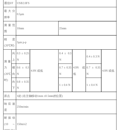
通信I/F
USB2.0FS
最大分
0.5μm
辨率
测量范
10mm
25mm
围
精度
3μm p-p
(20℃时)
向
0.3 ± 0.25
0.4 ± 0.3
0.4 ± 0.3 N
上
N
N
测量
力
横
0.6 ± 0.3
0.7 ± 0.35
4.9N 或
0.7 ± 0.35
4.9N 或低
4.9N 或低
(20℃
向
N
N
低
N
时)
向
0.8 ± 0.35
1 ± 0.4 N
1 ± 0.4 N
下
N
原点
1处 (在主轴移动1mm ±0.5mm的位置)
响应速
250m/min
度
耐振动
(10 ～
150m/s2