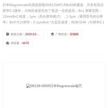
日本Magnescale传感器探规DK812SAFLR$n结构紧凑，并具有高分
辨率0.1微米，大响应速度也有了更进一步的提高：$n1.测量范围：
12mm$n2.精度：1μm（高分辨率模式），1.5μm（通用型号的分辨
率）$n3*大分辨率：0.1μm$n4.*大反应速度：80米/分钟（分辨率0.1
微米）250米/分钟（分辨率0.5微米）$n5.内置参考点$n6.优良的耐
水和耐油功能。
更新日期：
2025-01-09
厂商性质：
经销商
浏览量：
4470