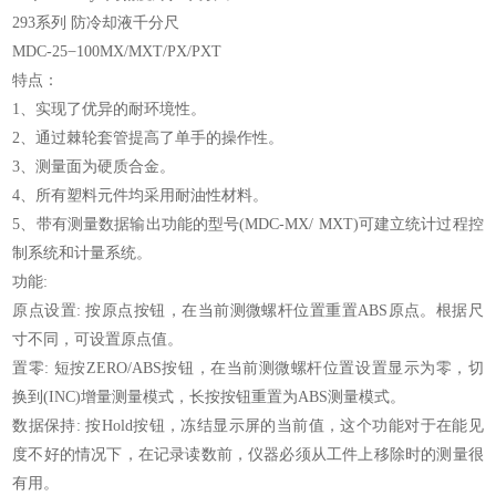
293系列 防冷却液千分尺
MDC-25 ̶ 100MX/MXT/PX/PXT
特点：
1、实现了优异的耐环境性。
2、通过棘轮套管提高了单手的操作性。
3、测量面为硬质合金。
4、所有塑料元件均采用耐油性材料。
5、带有测量数据输出功能的型号(MDC-MX/ MXT)可建立统计过程控
制系统和计量系统。
功能:
原点设置: 按原点按钮，在当前测微螺杆位置重置ABS原点。根据尺
寸不同，可设置原点值。
置零: 短按ZERO/ABS按钮，在当前测微螺杆位置设置显示为零，切
换到(INC)增量测量模式，长按按钮重置为ABS测量模式。
数据保持: 按Hold按钮，冻结显示屏的当前值，这个功能对于在能见
度不好的情况下，在记录读数前，仪器必须从工件上移除时的测量很
有用。