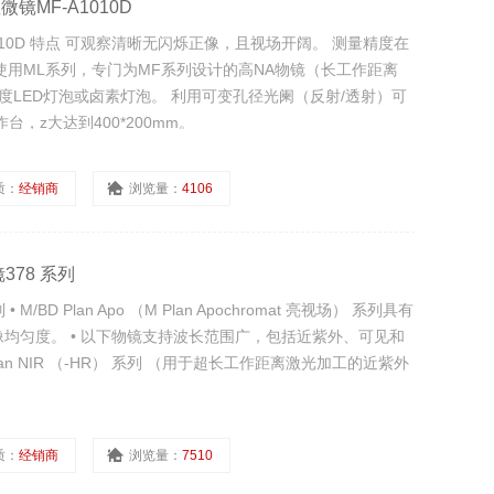
微镜MF-A1010D
A1010D 特点 可观察清晰无闪烁正像，且视场开阔。 测量精度在
）。 使用ML系列，专门为MF系列设计的高NA物镜（长工作距离
度LED灯泡或卤素灯泡。 利用可变孔径光阑（反射/透射）可
，z大达到400*200mm。
质：
经销商
浏览量：
4106
378 系列
M/BD Plan Apo （M Plan Apochromat 亮视场） 系列具有
均匀度。 • 以下物镜支持波长范围广，包括近紫外、可见和
Plan NIR （-HR） 系列 （用于超长工作距离激光加工的近紫外
质：
经销商
浏览量：
7510