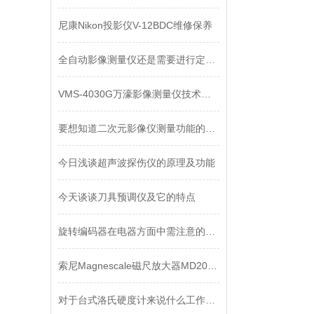
尼康Nikon投影仪V-12BDC维修保养
全自动影像测量仪还是需要进行定期维护的
VMS-4030G万濠影像测量仪技术资料
要想知道二次元影像仪测量功能的请看下文！
今日浅谈超声波探伤仪的原理及功能
今天谈谈刀具预调仪及它的特点
旋转编码器在电器方面中需注意的事项是什么？
索尼Magnescale磁尺放大器MD20B技术文章
对于台式洛氏硬度计来说什么工作主要！当然是日常的保养！