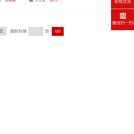
质：
经销商
浏览量：
5615
在线交流
微信扫一扫
页
跳转到第
页