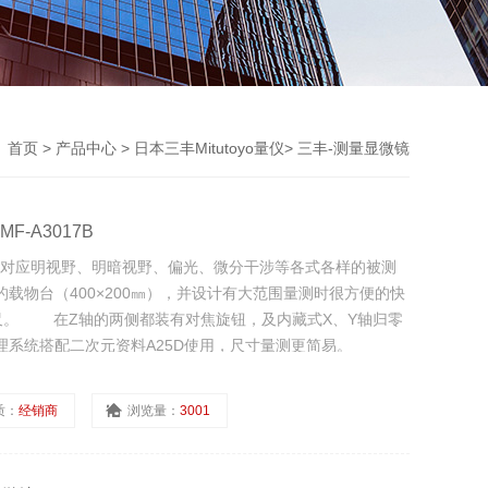
首页
>
产品中心
>
日本三丰Mitutoyo量仪
>
三丰-测量显微镜
F-A3017B
 它能对应明视野、明暗视野、偏光、微分干涉等各式各样的被测
载物台（400×200㎜），并设计有大范围量测时很方便的快
。 在Z轴的两侧都装有对焦旋钮，及内藏式X、Y轴归零
系统搭配二次元资料A25D使用，尺寸量测更简易。
质：
经销商
浏览量：
3001