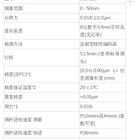
+
测量范围
0 - 50mm
分辨力
0.01/0.1/1.0µm
8位数字/14mm字符高
显示装置
度(无记录)
检测方法
反射型线性编码器
51.5mm (使用标准测
行程
头)
(0.5+L/100)µm L=任
精度(20ºC)*1
意测量长度 (mm)
精度保证温度*2
20 ± 1ºC
重复精度
=0.05µm
测力*1
0.01N
约2mm/s或4mm/s (参
测杆进给速度 测量
数可变)
测杆进给速度 快进
约8mm/s