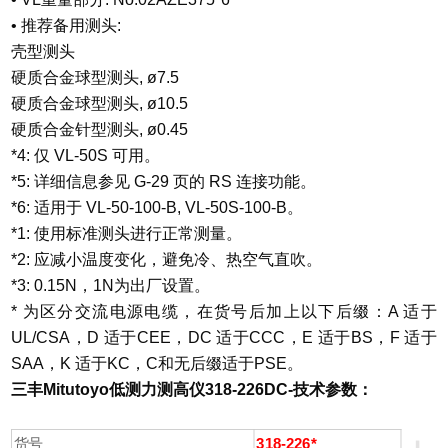
• 推荐备用测头:
壳型测头
硬质合金球型测头, ø7.5
硬质合金球型测头, ø10.5
硬质合金针型测头, ø0.45
*4: 仅 VL-50S 可用。
*5: 详细信息参见 G-29 页的 RS 连接功能。
*6: 适用于 VL-50-100-B, VL-50S-100-B。
*1: 使用标准测头进行正常测量。
*2: 应减小温度变化，避免冷、热空气直吹。
*3: 0.15N，1N为出厂设置。
* 为区分交流电源电缆，在货号后加上以下后缀：A 适于
UL/CSA，D 适于CEE，DC 适于CCC，E 适于BS，F 适于
SAA，K 适于KC，C和无后缀适于PSE。
三丰Mitutoyo低测力测高仪318-226DC
-
技术参数：
货号
318-226*