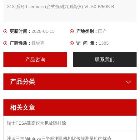
318 系列 Litematic (台式低测力测高仪) VL-50-B/50S-B
• Litematic (台式低测力测高仪) 的超低测力为 0.01N，用于测 量
易变形工件和高精度零件。
更新时间：
2025-01-13
产地类别：
国产
厂商性质：
经销商
访 问 量：
1385
• 通过使用 Litematic 特性，0.15N 和 1N 型能够以特定测量力 进
行测量，而 0.01N 型适用于测量易损工件。 *1:
产品咨询
联系我们
产品分类
相关文章
瑞士TESA测高仪常见故障排除
浅谈三丰Mitutoyo三坐标测量机相比传统测量机的优势