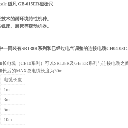
cale 磁尺 GB-015ER磁栅尺
感应技术的耐环境特性机种。
用在铣床、磨床等稼动机器。
列中一同装有SR138R系列和已经过电气调整的连接电缆CH04-03C
长电缆（CE10系列）可以SR138R及GB-ER系列与连接电缆之
加长后的MAX总电缆长度为30m
电缆长度
1m
3m
5m
10m