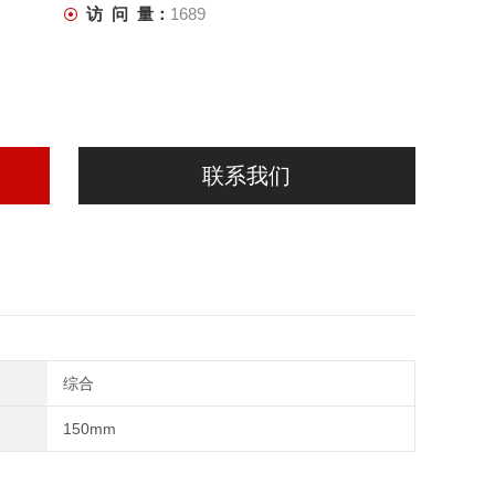
访 问 量：
1689
联系我们
综合
150mm