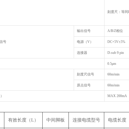
刻度尺：等同IP
输出信号
A/B/Z相位
信号
电源（V）
DC+5V±5%
连接器
D-sub 9 pin
0.5μm
刻度尺信号
60m/min
原点信号
60m/min
A）
MAX 200mA
有效长度（
L
）
中间脚板
连接电缆型号
电缆长度