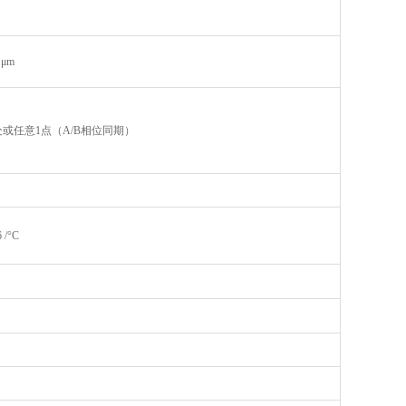
) μm
或任意1点（A/B相位同期）
 /°C