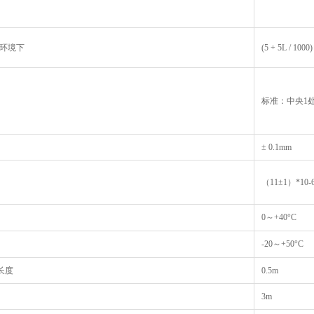
的环境下
(5 + 5L / 1000
标准：中央1处
± 0.1mm
（11±1）*10-6
0～+40°C
-20～+50°C
长度
0.5m
3m