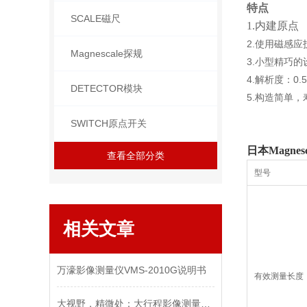
特点
SCALE磁尺
1.内建原点
2.使用磁感
Magnescale探规
3.小型精巧
4.解析度：0.
DETECTOR模块
5.构造简单，
SWITCH原点开关
日本Magnes
查看全部分类
型号
相关文章
万濠影像测量仪VMS-2010G说明书
有效测量长度（
大视野，精微处：大行程影像测量仪如何重塑精密制造业的“度量衡”