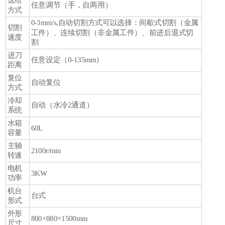
送给
任意调节（手，自两用）
方式
0-3mm/s,自动切割方式可以选择：间歇式切割（金属
切割
工件）、连续切割（非金属工件）、前进后退式切
速度
割
进刀
任意设定（0-135mm）
距离
复位
自动复位
方式
冷却
自动（水冷2通道）
系统
水箱
60L
容量
主轴
2100r/min
转速
电机
3KW
功率
机台
台式
形式
外形
800×880×1500mm
尺寸