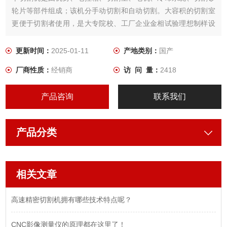
轮片等部件组成；该机分手动切割和自动切割。大容积的切割室
更便于切割者使用，是大专院校、工厂企业金相试验理想制样设
备
更新时间：
2025-01-11
产地类别：
国产
厂商性质：
经销商
访 问 量：
2418
产品咨询
联系我们
产品分类
相关文章
高速精密切割机拥有哪些技术特点呢？
CNC影像测量仪的原理都在这里了！