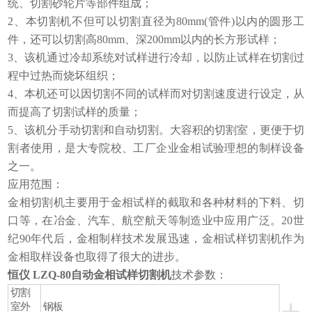
统、切割砂轮片等部件组成；
2、本切割机不但可以切割直径为80mm(管件)以内的圆形工
件，还可以切割高80mm、深200mm以内的长方形试样；
3、该机通过冷却系统对试样进行冷却，以防止试样在切割过
程中过热而烧坏组织；
4、本机还可以因切割不同的试样而对切割速度进行设定，从
而提高了切割试样的质量；
5、该机分手动切割和自动切割。大容积的切割室，更便于切
割者使用，是大专院校、工厂企业金相试验理想的制样设备
之一。
应用范围：
金相切割机主要用于金相试样的截取和各种材料的下料、切
口等，在冶金、汽车、航空航天等制造业中应用广泛。20世
纪90年代后，金相制样技术发展迅速，金相试样切割机作为
金相取样设备也取得了很大的进步。
恒仪 LZQ-80自动金相试样切割机
技术参数：
切割
+
室外
钢板