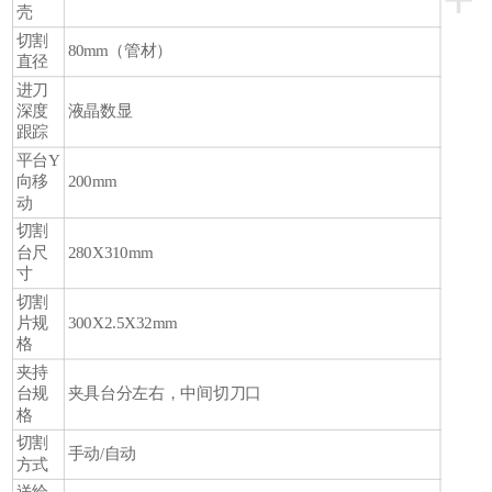
壳
切割
80mm（管材）
直径
进刀
深度
液晶数显
跟踪
平台Y
向移
200mm
动
切割
台尺
280X310mm
寸
切割
片规
300X2.5X32mm
格
夹持
台规
夹具台分左右，中间切刀口
格
切割
手动/自动
方式