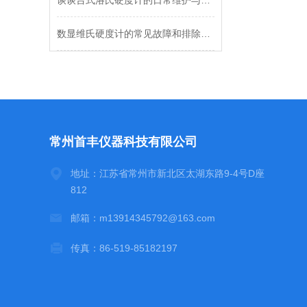
谈谈台式洛氏硬度计的日常维护与保养的重要性
数显维氏硬度计的常见故障和排除解决方法
常州首丰仪器科技有限公司
地址：江苏省常州市新北区太湖东路9-4号D座
812
邮箱：m13914345792@163.com
传真：86-519-85182197