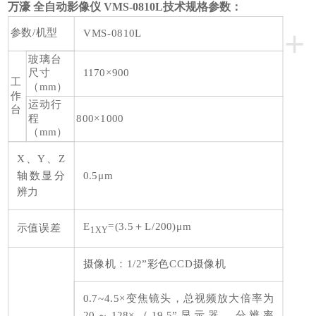
万濠 全自动影像仪 VMS-0810L
技术规格参数：
+
参数/机型
VMS-0810L
玻璃台
尺寸
1170×900
工
（mm）
作
运动行
台
程
800×1000
（mm）
X、Y、Z
轴数显分
0.5μm
辨力
E
=(3.5＋L/200)μm
示值误差
1XY
摄像机：1/2”彩色CCD摄像机
0.7~4.5×变焦镜头，总视频放大倍率为
20～128×（19.5”显示器，分辨率