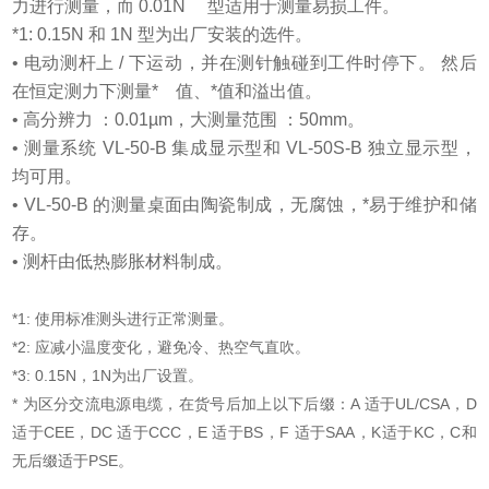
力进行测量，而 0.01N 型适用于测量易损工件。
*1: 0.15N 和 1N 型为出厂安装的选件。
• 电动测杆上 / 下运动，并在测针触碰到工件时停下。 然后
在恒定测力下测量* 值、*值和溢出值。
• 高分辨力 ：0.01µm，大测量范围 ：50mm。
• 测量系统 VL-50-B 集成显示型和 VL-50S-B 独立显示型，
均可用。
• VL-50-B 的测量桌面由陶瓷制成，无腐蚀，*易于维护和储
存。
• 测杆由低热膨胀材料制成。
*1: 使用标准测头进行正常测量。
*2: 应减小温度变化，避免冷、热空气直吹。
*3: 0.15N，1N为出厂设置。
* 为区分交流电源电缆，在货号后加上以下后缀：A 适于UL/CSA，D
适于CEE，DC 适于CCC，E 适于BS，F 适于SAA，K适于KC，C和
无后缀适于PSE。