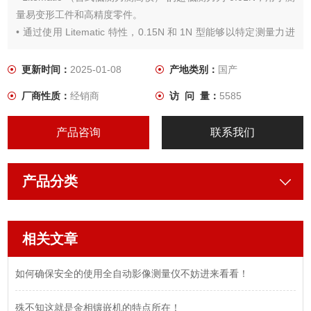
量易变形工件和高精度零件。
• 通过使用 Litematic 特性，0.15N 和 1N 型能够以特定测量力进
行测量，而 0.01N 型适用于测量易损工件。
*1: 0.15N 和 1N 型为出厂安装的选件。
更新时间：
2025-01-08
产地类别：
国产
厂商性质：
经销商
访 问 量：
5585
产品咨询
联系我们
产品分类
相关文章
如何确保安全的使用全自动影像测量仪不妨进来看看！
殊不知这就是金相镶嵌机的特点所在！