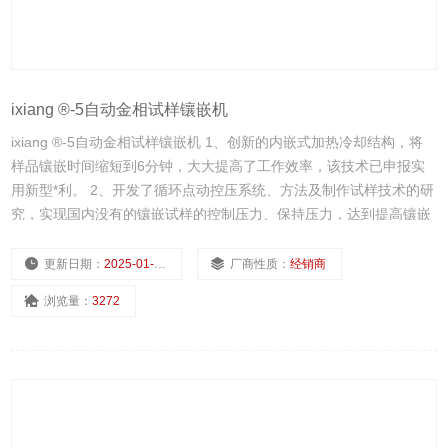
ixiang ®-5自动金相试样镶嵌机
ixiang ®-5自动金相试样镶嵌机 1、创新的内嵌式加热冷却结构，将
样品镶嵌时间缩短到6分钟，大大提高了工作效率，该技术已申报实
用新型*利。 2、开发了循环点动控压系统、方法及制作试样技术的研
究，实现国内没有的镶嵌试样的控制压力、保持压力，达到提高镶嵌
试样品质及硬度的目的，该技术获得国家*利
更新日期：
2025-01-10
厂商性质：
经销商
浏览量：
3272