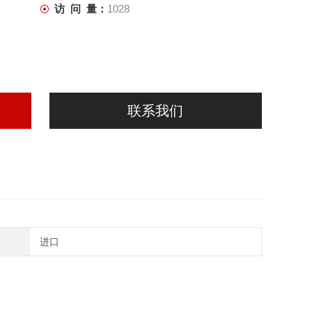
访 问 量：
1028
联系我们
进口