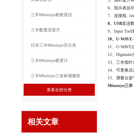
5、测杆提升钩
6、指示表反
三丰Mitutoyo粗糙度仪
7、连接线: 1m
8、
USB
直连
三丰数显深度尺
9、Input T
10、
U-WAVE-
日本三丰Mitutoyo百分表
11、U-WAV
12、Digima
三丰Mitutoyo硬度计
13、三丰指针
14、可更换后
三丰Mitutoyo三坐标测量机
15、测量台架*
Mitutoyo三
查看全部分类
相关文章