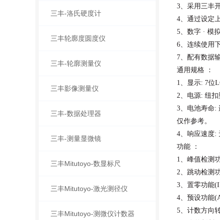
3、采用三丰
三丰-洛氏硬度计
4、通过设定
5、数字
· 
三丰轮廓度圆度仪
6、连续使用下
7、配有数据
三丰-轮廓测量仪
通用规格
：
1、显示: 7位
三丰影像测量仪
2、电源: 纽扣
3、电池寿命:
三丰-数据处理器
仅作参考。
4、响应速度:
三丰-测量显微镜
功能
：
1、峰值检测功
三丰Mitutoyo-数显标尺
2、跳动检测
3、置零功能(
三丰Mitutoyo-激光测径仪
4、预设功能(
5、计数方向
三丰Mitutoyo-测微仪计数器