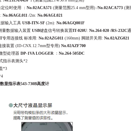
:
No.21EAA426
*1 (测量范围25.4/50.8 mm型用)
向定位时使用
：
No.02ACA571
(测量范围25.4 mm型用) /
No.02ACA773
(测
:
No.06AGL011
/
2m:
No.06AGL021
数据输入工具
USB-ITN-SF
(2m):
No.06AGQ001F
ool测量数据输入装置
USB
键盘信号转换装置
IT-020U
:
No.264-020
/
RS-232C
T
专用连接线
标准用:
No.02AZG011
(160mm) 脚踏开关用:
No.02AZG021
E连接装置
(ID-CNX.12.7mm型专用)
No.02AZF700
tic微型处理器
DP-1VA LOGGER
：
No.264-505DC
式指示表测头*2
盖*3
4
丰 数显指示表543-730B高度计