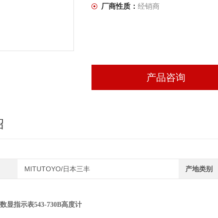
厂商性质：
经销商
产品咨询
绍
MITUTOYO/日本三丰
产地类别
丰 数显指示表543-730B高度计