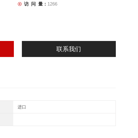
访 问 量：
1266
联系我们
进口