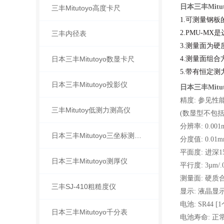
日本三丰Mitut
三丰Mitutoyo高度卡尺
1.可测量钢板
2.PMU-M
三丰内径表
3.测量面为硬
日本三丰Mitutoyo数显卡尺
4.测量面组合
5.带有恒定测
日本三丰Mitutoyo投影仪
日本三丰Mitut
精度
: 参见性
三丰Mitutoy低测力测高仪
(数显型不包括
分辨率
: 0.00
日本三丰Mitutoyo三坐标测量机
分度值
: 0.01m
平面度
: 进深1
日本三丰Mitutoyo测厚仪
平行度
: 3µm/.
测量面
: 硬质
三丰SJ-410粗糙度仪
显示
: 液晶显
电池
: SR44 [
日本三丰Mitutoyo千分表
电池寿命
: 正