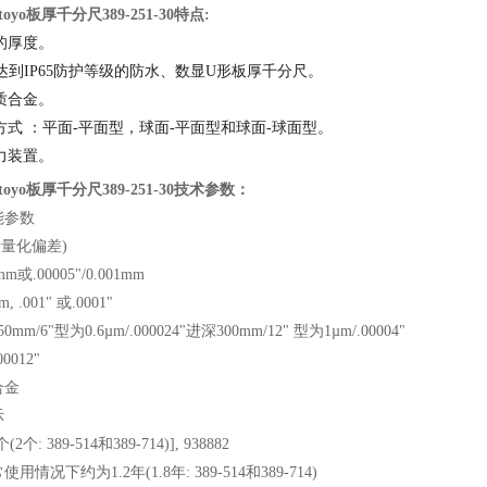
oyo板厚千分尺389-251-30
特点
:
的厚度。
X是达到IP65防护等级的防水、数显U形板厚千分尺。
质合金。
方式 ：平面-平面型，球面-平面型和球面-球面型。
力装置。
oyo板厚千分尺389-251-30
技术参数：
能参数
量化偏差)
1mm或.00005"/0.001mm
m, .001" 或.0001"
50mm/6"型为0.6µm/.000024"进深300mm/12" 型为1µm/.00004"
00012"
合金
示
1个(2个: 389-514和389-714)], 938882
常使用情况下约为1.2年(1.8年: 389-514和389-714)