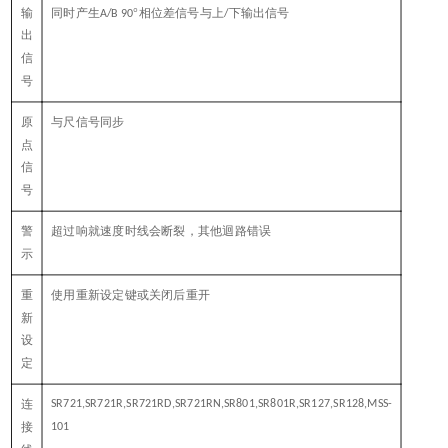
输
同时产生
°相位差信号与上
下输出信号
A/B 90
/
出
信
号
原
与尺信号同步
点
信
号
警
超过响就速度时线会断裂，其他迴路错误
示
重
使用重新设定键或关闭后重开
新
设
定
连
SR721,SR721R,SR721RD,SR721RN,SR801,SR801R,SR127,SR128,MSS-
接
101