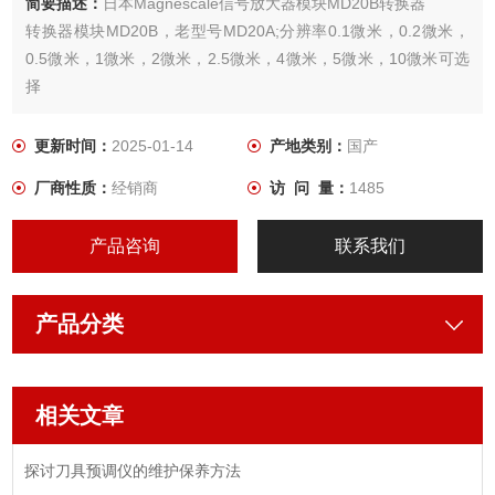
简要描述：
日本Magnescale信号放大器模块MD20B转换器
转换器模块MD20B，老型号MD20A;分辨率0.1微米，0.2微米，
0.5微米，1微米，2微米，2.5微米，4微米，5微米，10微米可选
择
更新时间：
2025-01-14
产地类别：
国产
厂商性质：
经销商
访 问 量：
1485
产品咨询
联系我们
产品分类
相关文章
探讨刀具预调仪的维护保养方法