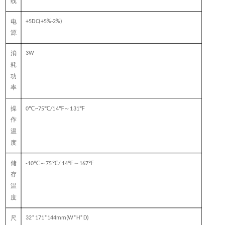
线
电
+5DC(+5%-2%)
源
消
3W
耗
功
率
操
℃
℃
℉～
℉
0
~75
/14
131
作
温
度
储
℃～
℃
℉～
℉
-10
75
/ 14
167
存
温
度
尺
32*171*144mm(W*H*D)