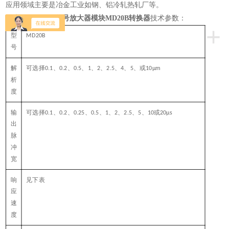
应用领域主要是冶金工业如钢、铝冷轧热轧厂等。
日本Magnescale信号放大器模块MD20B转换器
技术参数：
+
型
MD20B
号
解
可选择
、
、
、
、
、
、
、
、或
0.1
0.2
0.5
1
2
2.5
4
5
10µm
析
度
输
可选择
、
、
、
、
、
、
、
、
或
0.1
0.2
0.25
0.5
1
2
2.5
5
10
20µs
出
脉
冲
宽
响
见下表
应
速
度