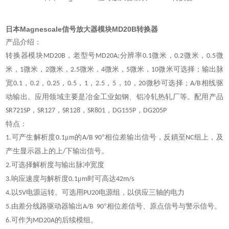
日本Magnescale信号放大器模块MD20B转换器
产品介绍：
转换器模块
，老型号
分辨率
微米，
微米，
微
MD20B
MD20A;
0.1
0.2
0.5
米，
微米，
微米，
微米，
微米，
微米，
微米可选择；输出脉
1
2
2.5
4
5
10
宽
，
，
，
，
，
，
，
，
微秒可选择；
相线驱
0.1
0.2
0.25
0.5
1
2.5
5
10
20
A/B
动输出。应用领域主要是冶金工业如钢、铝冷轧热轧厂等。配用产品
，
，
，
，
，
SR721SP
SR127
SR128
SR801
DG155P
DG205P
特点：
可产生解析度
μ
的
°相位差输出信号，反鐀至
组上，及
1.
0.1
m
A/B 90
NC
产生显示器上的上
下输出信号。
/
可选择解析度与输出脉冲宽度
2.
响应速度与解析度
μ
时可高达
3.
0.1
m
42m/s
以
电源运转。可选用
电源组，以供应三轴的电力
4.
5V
PU20
由差分线路驱动器输出
°相位差信号、原点信号与警示信号。
5.
A/B 90
可作为
的后续模组。
6.
MD20A