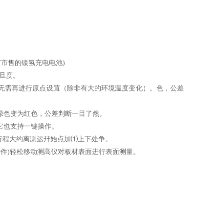
节市售的镍氢充电电池
)
垂旦度。
无需再进行原点设罝（除非有大的环境温度变化）。色，公差
从绿色变为红色，公差判断一目了然。
它也支持一键操作。
行程大约离测运幵始点加⑴上下处争
。
附件)轻松移动测高仪对板材表面进行表面测量。