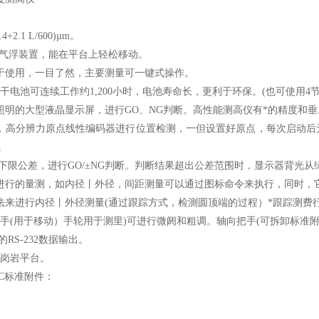
.4+2.1 L/600
)
µm
。
气浮装置，能在平台上轻松移动。
于使用，一目了然，主要测量可一键式操作。
干电池可连续工作约
1,200
小时，电池寿命长，更利于环保。
(
也可使用
4
照明的大型液晶显示屏，进行
GO、NG判断。高性能测高仪有*的精度和
，高分辨力原点线性编码器进行位置检测，一但设置好原点，每次启动后
。
.下限公差，进行GO/±NG判断。判断结果超出公差范围时，显示器背光
进行的量测，如内径丨外径，间距测量可以通过图标命令来执行，同时，
法来进行内径丨外径测量
(通过跟踪方式，检測圆顶端的过程）*跟踪测费
手
(用于移动）手轮用于测里)可进行微阏和粗调。轴向把手(可拆卸标准
的RS-232数据输出。
岗岩平台
。
1DC标准附件：