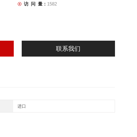
访 问 量：
1582
联系我们
进口