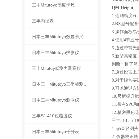
三丰Mitutoyo高度卡尺
QM-Height
1.
达到精度
±
(
2
三丰内径表
2.
BX
型号配备
3.
操作面板易
日本三丰Mitutoyo数显卡尺
4.
使用
4
节五号
5.
通过带背光
日本三丰Mitutoyo投影仪
6.
新型高精度
判断一目了然
三丰Mitutoy低测力测高仪
7.
通过设罟上
8.
对于经常要
日本三丰Mitutoyo三坐标测量机
9.
可以通过方
10.
尺框提升把
日本三丰Mitutoyo测厚仪
11.
带有
SPC和
12.
精密黑色花
三丰SJ-410粗糙度仪
三丰
518-35
1. φ5直径测头
日本三丰Mitutoyo千分表
2. 仪器校正块