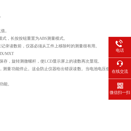
。
点值。
量模式，长按按钮重置为ABS测量模式。
，在记录读数前，仪器必须从工件上移除时的测量很有用。
电话
/MXT
被 保存，旋转测微螺杆，使LCD显示屏上的读数再次显现。
 上，测量功能停止。这会防止仪器给出错误读数。当电池电压低
在线交流
)功能。
微信扫一扫