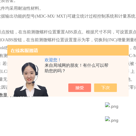
硬质合金。
元件均采用耐油性材料。
据输出功能的型号(MDC-MX/ MXT)可建立统计过程控制系统和计量系统
按原点按钮，在当前测微螺杆位置重置ABS原点。根据尺寸不同，可设置原
ERO/ABS按钮，在当前测微螺杆位置设置显示为零，切换到(INC)增量测
按Hold按钮，冻结显示屏的当前值，这个功能对于在能见度不好的情况下
带有测量数据输出端子，可建立统计过程控制系统和计量系统。仅限MDC-MX
欢迎您！
关: 若持续大约20分钟不再使用时，LCD显示屏上的读数会消失，但原点
来自局域网的朋友！有什么可以帮
助您的吗？
如果LCD显示屏上出现溢出，或者计算错误，错误信息出现在LCD显示屏
量无法正常进行前，低电池电压警示信号器会出现，提醒用户更换电池。
止因误操作而改变原点位置，可锁定ORIGIN(原点设置)功能和ZERO(置零
o数显高精度千分尺293-234-30