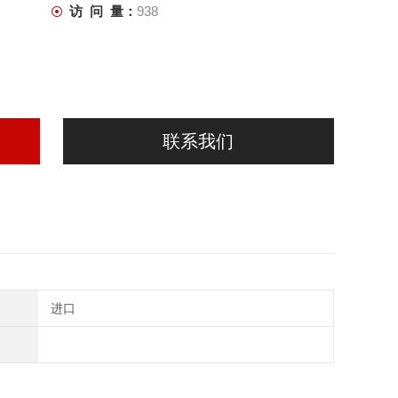
访 问 量：
938
联系我们
进口