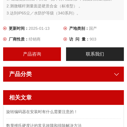
2.测微螺杆测量面是硬质合金（标准型） 。
3.达到IP65尘／水防护等级（340系列）。
4. 带有恒定测力的装置。
更新时间：
2025-01-13
产地类别：
国产
厂商性质：
经销商
访 问 量：
903
产品咨询
联系我们
产品分类
相关文章
旋转编码器在安装时有什么需要注意的！
数显维氏硬度计的常见故障和排除解决方法