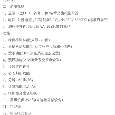
二、通用规格
1、显示: 7位LCD、符号，和2色背光模拟指示器
2、电源: 外部电源 (AC适配器5.9V) /No.06AGZ369DC (标准附属品)
3、测杆提升钩: No.21EAA426 (标准附属品)
功能
1、峰值检测功能(大值 / 小值)
2、振幅检测功能(运动过程中大值和小值差)
3、置零功能(INC测量系统原点设置)
4、预设功能(ABS测量系统原点设置)
5、计数方向转换
6、公差判断功能
7、分辨力切换功能
8、计算功能 f(x)=Ax
9、模拟栏分度值切换
10、显示值保持功能(未连接外部设备)
11、功能锁
12、校准模式警示