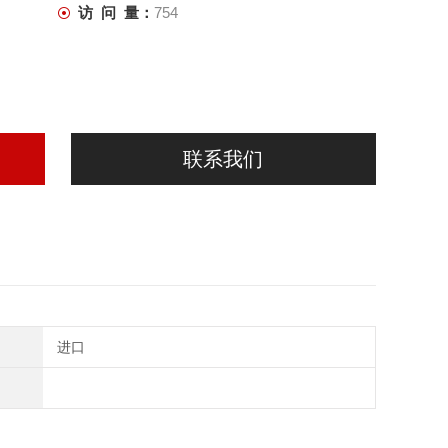
访 问 量：
754
联系我们
进口