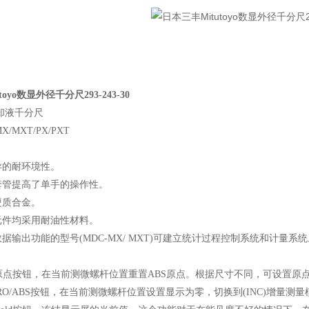
oyo数显外径千分尺293-243-30
冷却液千分尺
0MX/MXT/PX/PXT
异的耐环境性。
套管提高了单手的操作性。
硬质合金。
元件均采用耐油性材料。
据输出功能的型号(MDC-MX/ MXT)可建立统计过程控制系统和计量系统
按原点按钮，在当前测微螺杆位置重置ABS原点。根据尺寸不同，可设置原
ERO/ABS按钮，在当前测微螺杆位置设置显示为零，切换到(INC)增量测