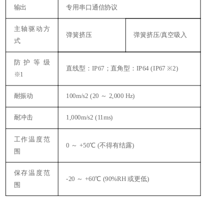
输出
专用串口通信协议
主轴驱动方
弹簧挤压
弹簧挤压/真空吸入
式
防护等级
直线型：IP67；直角型：IP64 (IP67 ※2)
※1
耐振动
100m/s2 (20 ～ 2,000 Hz)
耐冲击
1,000m/s2 (11ms)
工作温度范
0 ～ +50℃ (不得有结露)
围
保存温度范
-20 ～ +60℃ (90%RH 或更低)
围