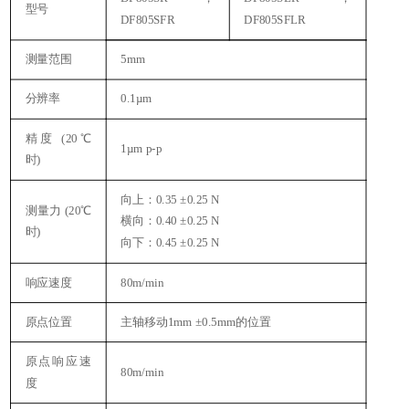
型号
DF805SFR
DF805SFLR
测量范围
5mm
分辨率
0.1µm
精度 (20℃
1µm p-p
时)
向上：0.35 ±0.25 N
测量力 (20℃
横向：0.40 ±0.25 N
时)
向下：0.45 ±0.25 N
响应速度
80m/min
原点位置
主轴移动1mm ±0.5mm的位置
原点响应速
80m/min
度