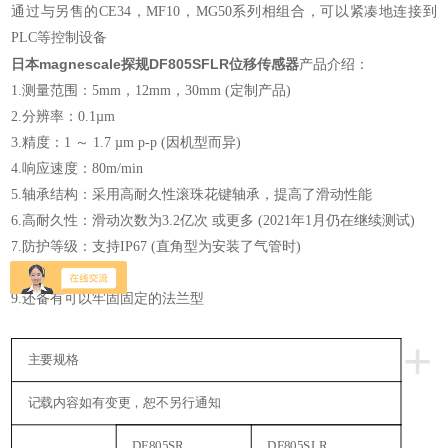
通过与另售的CE34，MF10，MG50系列相组合，可以紧凑地连接到
PLC等控制设备
日本magnescale探规DF805SFLR位移传感器
产品介绍：
1.测量范围：5mm，12mm，30mm (定制产品)
2.分辨率：0.1µm
3.精度：1 ～ 1.7 µm p-p (因机型而异)
4.响应速度：80m/min
5.轴承结构：采用高耐久性滚珠花键轴承，提高了滑动性能
6.高耐久性：滑动次数为3.2亿次 或更多 (2021年1月仍在继续测试)
7.防护等级：支持IP67 (直角型为安装了气管时)
8.内置原点
9.还备有可以牢固固定的法兰型
+
主要规格
记载内容如有变更，恕不另行通知
DF805SR，
DF805SLR，