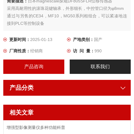
简要描述：
日本magnescale探规DF805SFLR位移传感器
采用高耐用性的滚珠花键轴承，外形细长，中控管口径为φ8mm
通过与另售的CE34，MF10，MG50系列相组合，可以紧凑地连
接到PLC等控制设备
更新时间：
2025-01-13
产地类别：
国产
厂商性质：
经销商
访 问 量：
990
产品咨询
联系我们
产品分类
相关文章
增强型影像测量仪多种功能科普