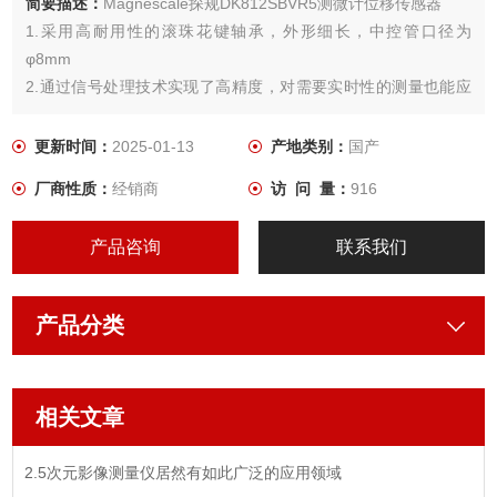
简要描述：
Magnescale探规DK812SBVR5测微计位移传感器
1.采用高耐用性的滚珠花键轴承，外形细长，中控管口径为
φ8mm
2.通过信号处理技术实现了高精度，对需要实时性的测量也能应
对。
更新时间：
2025-01-13
产地类别：
国产
厂商性质：
经销商
访 问 量：
916
产品咨询
联系我们
产品分类
相关文章
2.5次元影像测量仪居然有如此广泛的应用领域