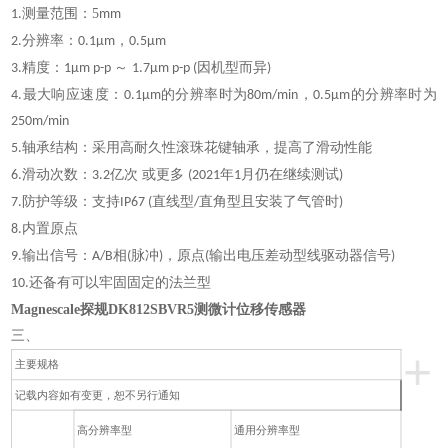
测量范围：5
1.
mm
分辨率：
，
2.
0.1µm
0.5µm
精度：
～
因机型而异
3.
1µm p-p
1.7µm p-p (
)
最大响应速度：
的分辨率时为
，
的分辨率时为
4.
0.1µm
80m/min
0.5µm
250m/min
轴承结构：采用高耐久性滚珠花键轴承，提高了滑动性能
5.
滑动次数：
亿次 或更多
年
月仍在继续测试
6.
3.2
(2021
1
)
防护等级：支持
直线型
直角型且安装了气管时
7.
IP67 (
/
)
内置原点
8.
输出信号：
相
脉冲
，原点
输出电压差动型线驱动器信号
9.
A/B
(
)
(
)
还备有可以牢固固定的法兰型
10.
Magnescale探规DK812SBVR5测微计位移传感器
三、
+
主要规格
记载内容如有变更，恕不另行通知
高分辨率型
通用分辨率型