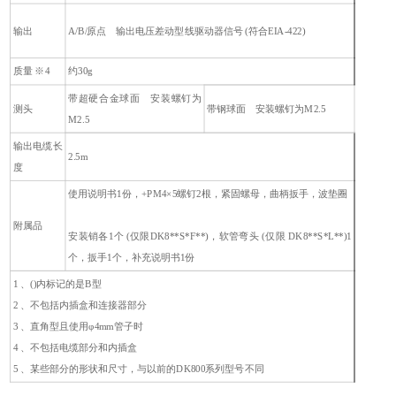
输出
A/B/原点 输出电压差动型线驱动器信号 (符合EIA-422)
质量 ※4
约30g
带超硬合金球面 安装螺钉为
测头
带钢球面 安装螺钉为M2.5
M2.5
输出电缆长
2.5m
度
使用说明书1份，+PM4×5螺钉2根，紧固螺母，曲柄扳手，波垫圈
附属品
安装销各1个 (仅限DK8**S*F**)，软管弯头 (仅限 DK8**S*L**)1
个，扳手1个，补充说明书1份
1 、()内标记的是B型
2 、不包括内插盒和连接器部分
3 、直角型且使用φ4mm管子时
4 、不包括电缆部分和内插盒
5 、某些部分的形状和尺寸，与以前的DK800系列型号不同