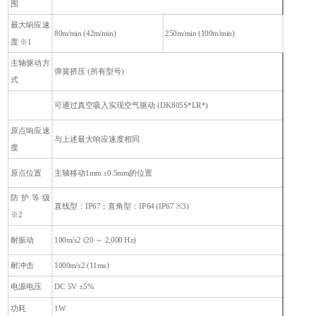
围
最大响应速
80m/min (42m/min)
250m/min (100m/min)
度 ※1
主轴驱动方
弹簧挤压 (所有型号)
式
可通过真空吸入实现空气驱动 (DK805S*LR*)
原点响应速
与上述最大响应速度相同
度
原点位置
主轴移动1mm ±0.5mm的位置
防护等级
直线型：IP67；直角型：IP64 (IP67 ※3)
※2
耐振动
100m/s2 (20 ～ 2,000 Hz)
耐冲击
1000m/s2 (11ms)
电源电压
DC 5V ±5%
功耗
1W