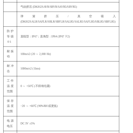
气动挤压
(DK812SAVR/SBVR/SAVR5/SBVR5)
弹簧挤压
/真空吸入
(DK812SALR/SAFLR/SBLR/SBFLR/SALR5/SALR5/SAFLR5/SBLR5/SBFLR5)
防护
等级
直线型：
IP67；直角型：IP64 (IP67 ※2)
※1
耐振
100m/s
2
(20 ～ 2,000 Hz)
动
耐冲
1000m/s
2
(11ms)
击
工作
温度
0 ～ +50℃ (不得有结露)
范围
保存
温度
−20 ～ +60℃ (90%RH 或更低)
范围
电源
DC 5V ±5%
电压