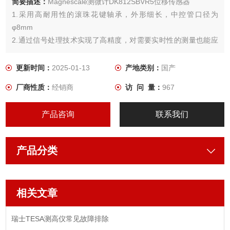
简要描述：
Magnescale测微计DK812SBVR5位移传感器
1.采用高耐用性的滚珠花键轴承，外形细长，中控管口径为
φ8mm
2.通过信号处理技术实现了高精度，对需要实时性的测量也能应
对。
更新时间：
2025-01-13
产地类别：
国产
厂商性质：
经销商
访 问 量：
967
产品咨询
联系我们
产品分类
相关文章
瑞士TESA测高仪常见故障排除