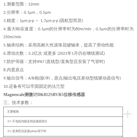
测量范围：
1.
12mm
分辨率：
，
2.
0.1µm
0.5µm
精度：
～
因机型而异
3.
1µm p-p
1.7µm p-p (
)
最大响应速度：
的分辨率时为
，
的分辨率时为
4.
0.1µm
80m/min
0.5µm
250m/min
轴承结构：采用高耐久性滚珠花键轴承，提高了滑动性能
5.
滑动次数：
亿次 或更多
年
月仍在继续测试
6.
3.2
(2021
1
)
防护等级：支持
直线型
直角型且安装了气管时
7.
IP67 (
/
)
内置原点
8.
输出信号：
相
脉冲
，原点
输出电压差动型线驱动器信号
9.
A/B
(
)
(
)
还备有可以牢固固定的法兰型
10.
Magnescale测微计DK812SBVR5位移传感器
三、技术参数：
+
主要规格
※1 不包括内插盒和连接器部分
※2 直角型且连接φ4mm管子时