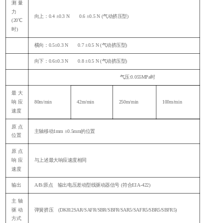
测量
力
向上：
0.4 ±0.3 N 0.6 ±0.5 N (气动挤压型)
(20℃
时)
横向：
0.5±0.3 N 0.7 ±0.5 N (气动挤压型)
向下：
0.6±0.3 N 0.8 ±0.5 N (气动挤压型)
气压
:0.055MPa时
最大
响应
80m/min
42m/min
250m/min
100m/min
速度
原点
主轴移动
1mm ±0.5mm的位置
位置
原点
响应
与上述最大响应速度相同
速度
输出
A/B/原点 输出电压差动型线驱动器信号 (符合EIA-422)
主轴
驱动
弹簧挤压
(DK812SAR/SAFR/SBR/SBFR/SAR5/SAFR5/SBR5/SBFR5)
方式