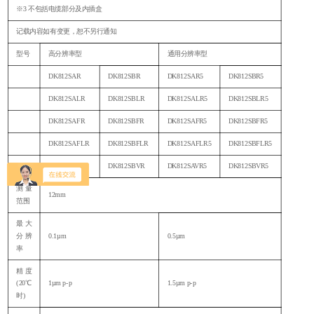
※3 不包括电缆部分及内插盒
记载内容如有变更，恕不另行通知
型号
高分辨率型
通用分辨率型
DK812SAR
DK812SBR
DK812SAR5
DK812SBR5
DK812SALR
DK812SBLR
DK812SALR5
DK812SBLR5
DK812SAFR
DK812SBFR
DK812SAFR5
DK812SBFR5
DK812SAFLR
DK812SBFLR
DK812SAFLR5
DK812SBFLR5
DK812SAVR
DK812SBVR
DK812SAVR5
DK812SBVR5
测量
12mm
范围
最大
分辨
0.1µm
0.5µm
率
精度
(20℃
1µm p-p
1.5µm p-p
时)