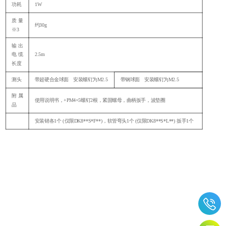
功耗
1W
质量
约
30g
※3
输出
电缆
2.5m
长度
测头
带超硬合金球面 安装螺钉为
M2.5
带钢球面 安装螺钉为
M2.5
附属
使用说明书，
+PM4×5螺钉2根，紧固螺母，曲柄扳手，波垫圈
品
安装销各
1个 (仅限DK8**S*F**)，软管弯头1个 (仅限DK8**S*L**) 扳手1个