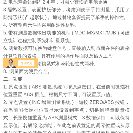
2.
电池寿命达到约
2.4
年，可减少繁琐的电池更换。
3.
隔热装置、表面护板部分，考虑到便于手持测量，采用了
防滑形状
(
凸起形状
)
。
通过棘轮套管提高了单手的操作性。
4.
所有塑料元件均采用耐油性材料。
5.
带有测量数据输出功能的机型
( MDC-MX/MXT/MJB )
可建
立统计过程控制系统和计量系统。
6.
测量数据可转换为键盘信号，直接输入到市面在售的表格
计算软件的表格，具有便利的操作界面以及输入工具。
7.
测力装置有棘轮锁紧式和棘轮套管式两种。
8. .
测量面为硬质合金。
二、
功能
1.
原点设置
( ABS
测量系统
) :
按原点按钮，在当前测微螺杆
位置重置
ABS
原点。根据尺寸不同，可设置原点值。
2.
零点设置
( INC
增量测量系统
)
：短按
ZERO/ABS
按钮，
在当前测微螺杆位置显示设置到零点，切换到增量测量模
式，长按按钮重置为
ABS
测量模式。
3.
数据保持：可以保持
显示值。若解除此功能，在此之前设置定的调零位置或从原