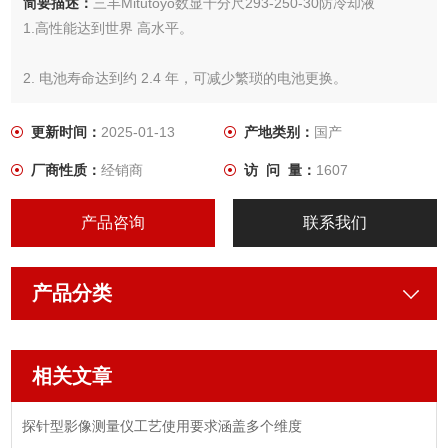
简要描述：
三丰Mitutoyo数显千分尺293-250-30防冷却液
1.高性能达到世界 高水平。
2. 电池寿命达到约 2.4 年，可减少繁琐的电池更换。
更新时间：
2025-01-13
产地类别：
国产
厂商性质：
经销商
访 问 量：
1607
产品咨询
联系我们
产品分类
相关文章
探针型影像测量仪工艺使用要求涵盖多个维度