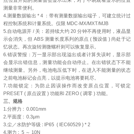
点位置开始的测量值会显示出来，对于不易观看显示的位置
测量非常便利。
4.
测量数据输出
* 4
：带有测量数据输出端子，可建立统计过
程控制系统和计量系统。仅限
MDC-MX/MXT/MJB
5.
自动电源开
/
关：若持续大约
20
分钟不再使用时，液晶显
示会消失，但
ABS
测量长度系列的原点
(
预设值
)
尚处于记
忆状态。再次旋转测微螺杆则可以恢复显示。
6.
错误警报：万一显示部出现溢出或者计算失误时，显示部
会显示出错信息，测量功能会自动停止。在出错状态下不能
继续测量。另外，电池电压低下时，在进入不能测量的状态
之前电池标记会点亮，以提示电池将要耗尽。
7.
功能锁定：为防止因误操作而改变原点位置，可锁定
PRESET (
原点设置
)
功能和
ZERO (
调零
)
功能。
三、
规格
1.
分辨力
: 0.001mm
2.
平面度
: 0.3μm
3.
尘／水防护等级
: IP65 ( IEC60529 ) * 2
4.
测力
: 5
～
10N