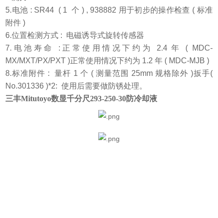
5.
电池
: SR44 ( 1
个
) , 938882
用于初步的操作检查
(
标准
附件
)
6.
位置检测方式
:
电磁诱导式旋转传感器
7.
电池寿命
:
正常使用情况下约为
2.4
年
( MDC-
MX/MXT/PX/PXT )
正常使用情况下约为
1.2
年
( MDC-MJB )
8.
标准附件
:
量杆
1
个
(
测量范围
25mm
规格除外
)
扳
手
(
No.301336 )*2:
使用后需要做防锈处理。
三丰Mitutoyo数显千分尺293-250-30防冷却液