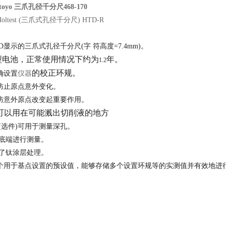
oyo 三爪孔径千分尺468-170
oltest (三爪式孔径千分尺) HTD-R
CD显示的三爪式孔径千分尺(字 符高度=7.4mm)。
钮型电池，正常使用情况下约为
年。
1.2
的校正环规。
确设置
仪器
可防止原点意外变化。
预防意外原点改变起重要作用。
可以用在可能溅出切削液的地方
杆(选件)可用于测量深孔。
孔底端进行测量。
行了钛涂层处理。
储2个用于基点设置的预设值，能够存储多个设置环规等的实测值并有效地进