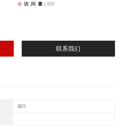
访 问 量：
839
联系我们
进口