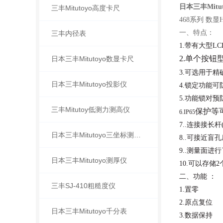
日本三丰Mitut
三丰Mitutoyo高度卡尺
468系列 数显H
一、特点：
三丰内径表
1.带有大型L
2.单个按
日本三丰Mitutoyo数显卡尺
3.可选用于精
日本三丰Mitutoyo投影仪
4.锁定功能
5.功能锁对
三丰Mitutoy低测力测高仪
保护等
6.
IP65
7..连接接长
日本三丰Mitutoyo三坐标测量机
8..可接近盲
9..测量面进
日本三丰Mitutoyo测厚仪
10.可以存
二、功能 ：
三丰SJ-410粗糙度仪
1.置零
2.原点复位
日本三丰Mitutoyo千分表
3.数据保持