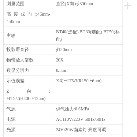
+
测量范围
直径(X向):∮300mm
高度(Z向):45mm-
450mm
BT40(选配) BT30(选配) BT50(标
主轴
配)
投影屏直径
∮120mm
物镜放大倍数
20X
数显分辨力
0.5um
示值误差
X向:±IT5/3(R150:±6um)
Z向:
±IT5/2(H400:±13um)
气源
供气压力:0.6MPa
电源
AC110V/220V 50Hz/60Hz
光源
24V/20W卤素灯 亮度可调