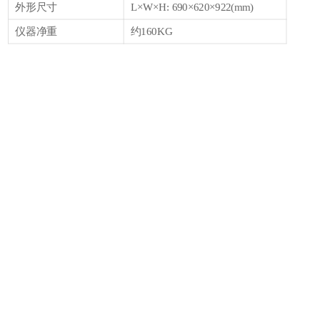
外形尺寸
L×W×H: 690×620×922(mm)
2
仪器净重
约160KG