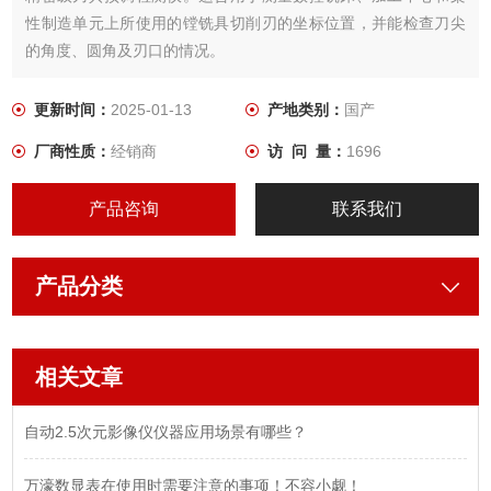
性制造单元上所使用的镗铣具切削刃的坐标位置，并能检查刀尖
的角度、圆角及刃口的情况。
用途:万濠刀具预调仪DTP-A1540是集光、机、电与视频技术于一
更新时间：
2025-01-13
产地类别：
国产
体的刀具预调检测仪。主要适用于测量数控机床、 加工中心和柔
厂商性质：
经销商
访 问 量：
1696
性制造单元上所使用的镗铣类刀具切削刃的坐标位置，并能检查
刀尖的角度、圆角及刃口的情况。
产品咨询
联系我们
产品分类
相关文章
自动2.5次元影像仪仪器应用场景有哪些？
万濠数显表在使用时需要注意的事项！不容小觑！