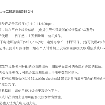
oyo二维测高仪518-246
产品最高精度±(2.4+2.1 L/600)µm。
装置，能在平台上轻松移动。(也提供无气浮装置的经济型的AX型号)
易于使用，一目了然，主要测量可一键式操作。
号干电池可连续工作约1,200小时，电池寿命长，利于环保。(也可使用4节
的选件以提升可操作性，如在个人计算机上安装测量数据无线通信系统U-W
和重复精度是使用标配的ø5阶差测头，测量平面部分的高度所得出的数值
力会发生变化，可能会出现测量值大于表中数值的情况。
用杠杆式测微头(MLH-521)及Mu-checker(M-551)测量与底座侧面
通信驱动程序。
置机型时，请使用JIS 1级或更高级的平台。
性能。
划痕或凹凸的面上使用可能会无法发挥出
适配器也无法为充电电池充电。