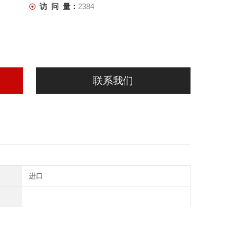
访 问 量：
2384
联系我们
进口