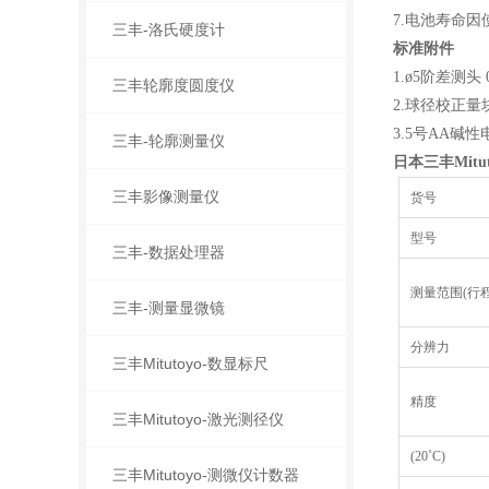
7.电池寿命
三丰-洛氏硬度计
标准附件
1.ø5阶差测头 0
三丰轮廓度圆度仪
2.球径校正量块 
3.5号AA碱性
三丰-轮廓测量仪
日本三丰Mitut
三丰影像测量仪
货号
型号
三丰-数据处理器
测量范围(行程
三丰-测量显微镜
分辨力
三丰Mitutoyo-数显标尺
精度
三丰Mitutoyo-激光测径仪
(20˚C)
三丰Mitutoyo-测微仪计数器