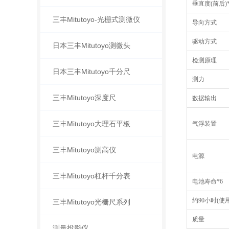
垂直度(前后)*2 
三丰Mitutoyo-光栅式测微仪
导向方式
驱动方式
日本三丰Mitutoyo测微头
检测原理
日本三丰Mitutoyo千分尺
测力
三丰Mitutoyo深度尺
数据输出
三丰Mitutoyo大理石平板
气浮装置
三丰Mitutoyo测高仪
电源
三丰Mitutoyo杠杆千分表
电池寿命*6
约90小时(使
三丰Mitutoyo光栅尺系列
质量
测量投影仪