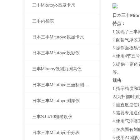
三丰Mitutoyo高度卡尺
日本三丰Mitut
三丰内径表
特点：
1.实现了三丰同类
日本三丰Mitutoyo数显卡尺
2.配备气浮
3.操作面板
日本三丰Mitutoyo投影仪
4.使用4节五
5.提供丰富
三丰Mitutoy低测力测高仪
等。
规格
日本三丰Mitutoyo三坐标测量机
1.指示精度
因为扫描时测
日本三丰Mitutoyo测厚仪
2.垂直度是使
3.需要专用
三丰SJ-410粗糙度仪
4.使用气浮装
5.在表面有
日本三丰Mitutoyo千分表
6.使用AC