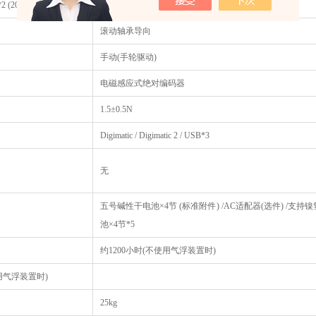
(20˚C)
7µm
滚动轴承导向
手动(手轮驱动)
电磁感应式绝对编码器
1.5±0.5N
Digimatic / Digimatic 2 / USB*3
无
五号碱性干电池×4节 (标准附件) /AC适配器(选件) /支持
池×4节*5
约1200小时(不使用气浮装置时)
用气浮装置时)
25kg