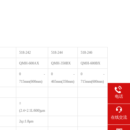
518-242
518-244
518-246
QMH-600AX
QMH-350BX
QMH-600BX
0 -
0 -
0 -
715mm(600mm)
465mm(350mm)
715mm(600mm)
电话
±
(2.4+2.1L/600)µm
在线交流
2q≤1.8μm