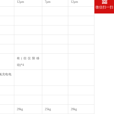
12µm
7µm
12µm
微信扫一扫
有(但仅限移
动)*4
镍氢充电电
29kg
25kg
29kg