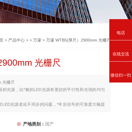
电话
页
>
产品中心
> >
万濠
> 万濠 WTB5(厚尺）2900mm 光栅尺
在线交流
2900mm 光栅尺
微信扫一扫
m 光栅尺
面积光源，比*般的LED光源有更好的平行性和光强的均匀
管LED光源老化不同步的问题，*年后信号的可靠度大幅提
产地类别：
国产