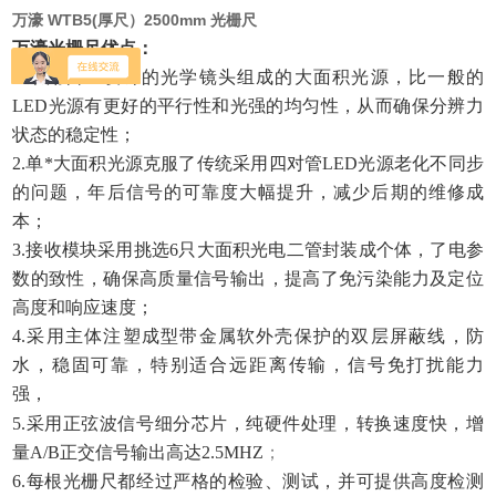
万濠 WTB5(厚尺）2500mm 光栅尺
万濠光栅尺优点：
1.采用自主设计的光学镜头组成的大面积光源，比一般的
LED光源有更好的平行性和光强的均匀性，从而确保分辨力
状态的稳定性；
2.单*大面积光源克服了传统采用四对管LED光源老化不同步
的问题，年后信号的可靠度大幅提升，减少后期的维修成
本；
3.接收模块采用挑选6只大面积光电二管封装成个体，了电参
数的致性，确保高质量信号输出，提高了免污染能力及定位
高度和响应速度；
4.采用主体注塑成型带金属软外壳保护的双层屏蔽线，防
水，稳固可靠，特别适合远距离传输，信号免打扰能力
强，
5.采用正弦波信号细分芯片，纯硬件处理，转换速度快，增
量A/B正交信号输出高达2.5MHZ
；
6.每根光栅尺都经过严格的检验、测试，并可提供高度检测