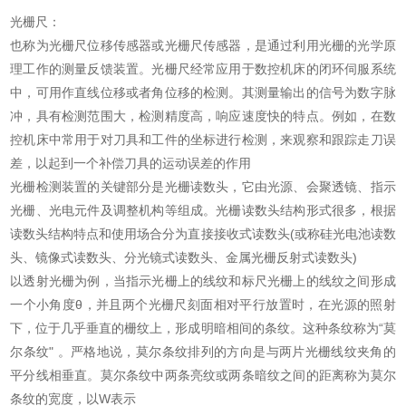
光栅尺：
也称为光栅尺位移传感器或光栅尺传感器，是通过利用光栅的光学原
理工作的测量反馈装置。光栅尺经常应用于数控机床的闭环伺服系统
中，可用作直线位移或者角位移的检测。其测量输出的信号为数字脉
冲，具有检测范围大，检测精度高，响应速度快的特点。例如，在数
控机床中常用于对刀具和工件的坐标进行检测，来观察和跟踪走刀误
差，以起到一个补偿刀具的运动误差的作用
光栅检测装置的关键部分是光栅读数头，它由光源、会聚透镜、指示
光栅、光电元件及调整机构等组成。光栅读数头结构形式很多，根据
读数头结构特点和使用场合分为直接接收式读数头(或称硅光电池读数
头、镜像式读数头、分光镜式读数头、金属光栅反射式读数头)
以透射光栅为例，当指示光栅上的线纹和标尺光栅上的线纹之间形成
一个小角度θ，并且两个光栅尺刻面相对平行放置时，在光源的照射
下，位于几乎垂直的栅纹上，形成明暗相间的条纹。这种条纹称为“莫
尔条纹" 。严格地说，莫尔条纹排列的方向是与两片光栅线纹夹角的
平分线相垂直。莫尔条纹中两条亮纹或两条暗纹之间的距离称为莫尔
条纹的宽度，以W表示