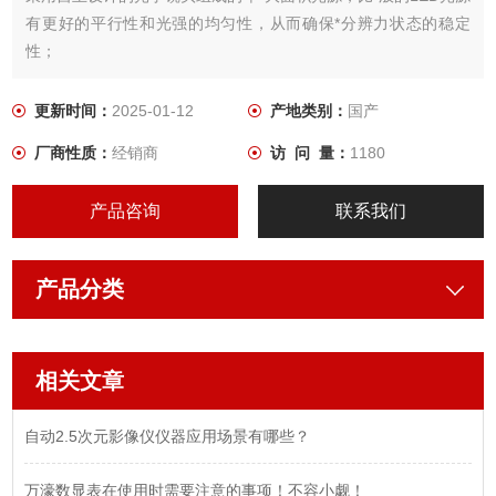
有更好的平行性和光强的均匀性，从而确保*分辨力状态的稳定
性；
2.单*大面积光源克服了传统采用四对管LED光源老化不同步的问
题，*年后信号的可靠度大幅提升，减少后期的维修成本
更新时间：
2025-01-12
产地类别：
国产
厂商性质：
经销商
访 问 量：
1180
产品咨询
联系我们
产品分类
相关文章
自动2.5次元影像仪仪器应用场景有哪些？
万濠数显表在使用时需要注意的事项！不容小觑！