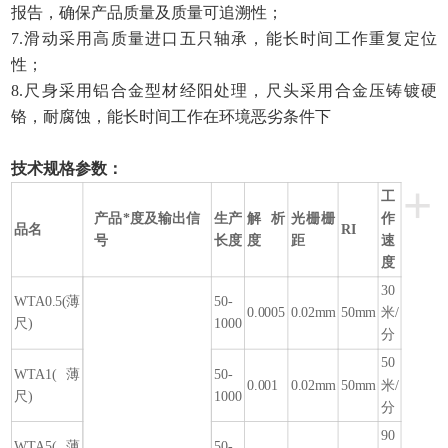
报告，确保产品质量及质量可追溯性；
7.滑动采用高质量进口五只轴承，能长时间工作重复定位
性；
8.尺身采用铝合金型材经阳处理，尺头采用合金压铸镀硬
铬，耐腐蚀，能长时间工作在环境恶劣条件下
技术规格参数：
+
工
产品*度及输出信
生产
解析
光栅栅
作
品名
RI
号
长度
度
距
速
度
30
WTA0.5(薄
50-
0.0005
0.02mm
50mm
米/
尺)
1000
分
50
WTA1(薄
50-
0.001
0.02mm
50mm
米/
尺)
1000
分
90
WTA5(薄
50-