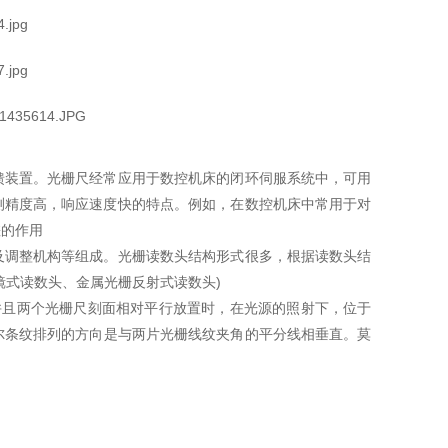
馈装置。光栅尺经常应用于数控机床的闭环伺服系统中，可用
测精度高，响应速度快的特点。例如，在数控机床中常用于对
差的作用
及调整机构等组成。光栅读数头结构形式很多，根据读数头结
镜式读数头、金属光栅反射式读数头)
并且两个光栅尺刻面相对平行放置时，在光源的照射下，位于
莫尔条纹排列的方向是与两片光栅线纹夹角的平分线相垂直。莫