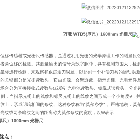
万濠 WTB5(厚尺）1600mm 光栅尺
尺位移传感器或光栅尺传感器，是通过利用光栅的光学原理工作的测量反
或者角位移的检测。其测量输出的信号为数字脉冲，具有检测范围大，检
的坐标进行检测，来观察和跟踪走刀误差，以起到一个补偿刀具的运动误
置的关键部分是光栅读数头，它由光源、会聚透镜、指示光栅、光电元件
场合分为直接接收式读数头(或称硅光电池读数头、镜像式读数头、分光
为例，当指示光栅上的线纹和标尺光栅上的线纹之间形成一个小角度θ，
纹上，形成明暗相间的条纹。这种条纹称为“莫尔条纹" 。严格地说，
条亮纹或两条暗纹之间的距离称为莫尔条纹的宽度，以W表示
(厚尺）1600mm 光栅尺
优点：