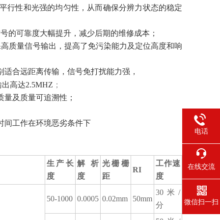
的平行性和光强的均匀性，从而确保分辨力状态的稳定
后信号的可靠度大幅提升，减少后期的维修成本；
保高质量信号输出，提高了免污染能力及定位高度和响
特别适合远距离传输，信号免打扰能力强，
高达2.5MHZ
；
质量及质量可追溯性；
时间工作在环境恶劣条件下
电话
生产长
解析
光栅栅
工作速
在线交流
RI
度
度
距
度
30米/
50-1000
0.0005
0.02mm
50mm
微信扫一扫
分