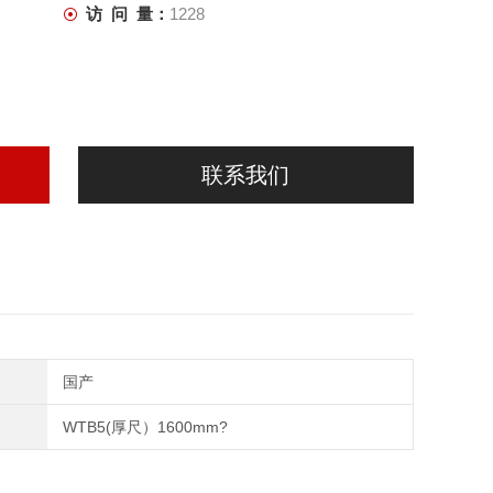
访 问 量：
1228
联系我们
国产
WTB5(厚尺）1600mm?