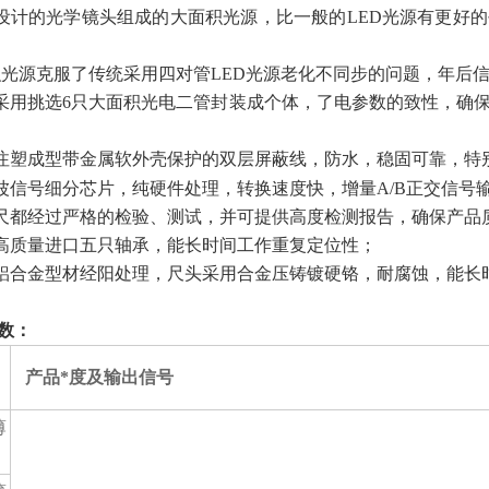
主设计的光学镜头组成的大面积光源，比一般的LED光源有更好
面积光源克服了传统采用四对管LED光源老化不同步的问题，年
块采用挑选6只大面积光电二管封装成个体，了电参数的致性，确
体注塑成型带金属软外壳保护的双层屏蔽线，防水，稳固可靠，
弦波信号细分芯片，纯硬件处理，转换速度快，增量A/B正交信号输出
栅尺都经过严格的检验、测试，并可提供高度检测报告，确保产品
用高质量进口五只轴承，能长时间工作重复定位性；
用铝合金型材经阳处理，尺头采用合金压铸镀硬铬，耐腐蚀，能长
数：
产品*度及输出信号
薄