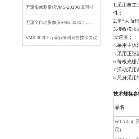
1.采用自
万濠影像测量仪VMS-2010G说明书
性；
2.单*大
万濠全自动影像仪VMS-3020H，常见故障及维修
3.接收模
应速度；
VMS-3020F万濠影像测量仪技术协议
4.采用主
5.采用正
6.每根光
7.滑动采
8.尺身采
技术规格参
品名
WTA0.5(
尺)