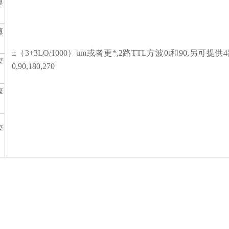
薄
薄
±（3+3LO/1000）um或者更*,2路TTL方波0t和90,另可提供
厚
0,90,180,270
厚
厚