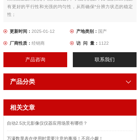
有更好的平行性和光强的均匀性，从而确保*分辨力状态的稳定
性；
2.单*大面积光源克服了传统采用四对管LED光源老化不同步的问
题，*年后信号的可靠度大幅提升，减少后期的维修成本
更新时间：
2025-01-12
产地类别：
国产
厂商性质：
经销商
访 问 量：
1122
产品咨询
联系我们
产品分类
相关文章
自动2.5次元影像仪仪器应用场景有哪些？
万濠数显表在使用时需要注意的事项！不容小觑！