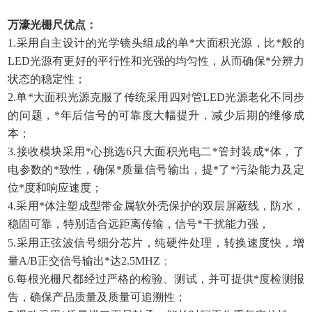
万濠光栅尺优点：
1.采用自主设计的光学镜头组成的单*大面积光源，比*般的
LED光源有更好的平行性和光强的均匀性，从而确保*分辨力
状态的稳定性；
2.单*大面积光源克服了传统采用四对管LED光源老化不同步
的问题，*年后信号的可靠度大幅提升，减少后期的维修成
本；
3.接收模块采用*心挑选6只大面积光电二*管封装成*体，了
电参数的*致性，确保*质量信号输出，提*了*污染能力及定
位*度和响应速度；
4.采用*体注塑成型带金属软外壳保护的双层屏蔽线，防水，
稳固可靠，特别适合远距离传输，信号*干扰能力强，
5.采用正弦波信号细分芯片，纯硬件处理，转换速度快，增
量A/B正交信号输出*达2.5MHZ
；
6.每根光栅尺都经过严格的检验、测试，并可提供*度检测报
告，确保产品质量及质量可追溯性；