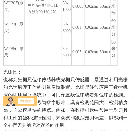
WTB0.5(厚
50-
另可提供4路TTL
0.0005
0.02mm
50mm
米/
尺)
1000
方波0,90,180,270
分
60
WTB1(厚
50-
0.001
0.02mm
50mm
米/
尺)
3000
分
90
WTB5(厚
50-
米/
0.005
0.02mm
50mm
尺)
3000
分
光栅尺：
也称为光栅尺位移传感器或光栅尺传感器，是通过利用光栅
的光学原理工作的测量反馈装置。光栅尺经常应用于数控机
床的闭环伺服系统中，可用作直线位移或者角位移的检测。
其测量输出的信号为数字脉冲，具有检测范围大，检测精度
高，响应速度快的特点。例如，在数控机床中常用于对刀具
和工件的坐标进行检测，来观察和跟踪走刀误差，以起到一
个补偿刀具的运动误差的作用