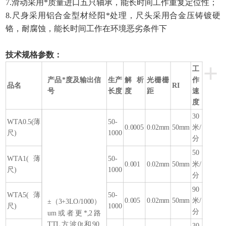
7.滑动采用*质量进口五只轴承，能长时间工作重复定位性；
8.尺身采用铝合金型材经阳*处理，尺头采用合金压铸镀硬
铬，耐腐蚀，能长时间工作在环境恶劣条件下
技术规格参数：
+
工
产品*度及输出信
生产
解析
光栅栅
作
品名
RI
号
长度
度
距
速
度
30
WTA0.5(薄
50-
0.0005
0.02mm
50mm
米/
尺)
1000
分
50
WTA1(薄
50-
0.001
0.02mm
50mm
米/
尺)
1000
分
90
WTA5(薄
50-
0.005
0.02mm
50mm
米/
±（3+3LO/1000）
尺)
1000
分
um或者更*,2路
TTL方波0t和90,
30