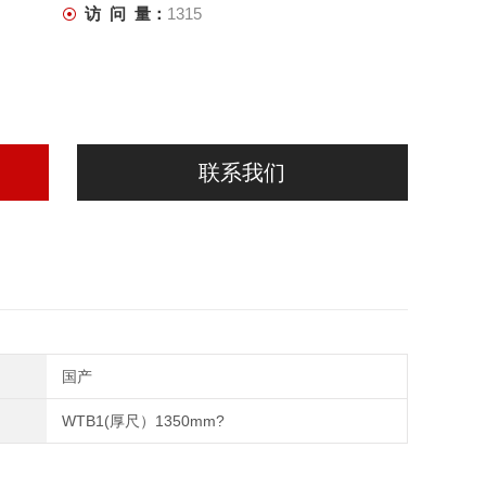
访 问 量：
1315
联系我们
国产
WTB1(厚尺）1350mm?