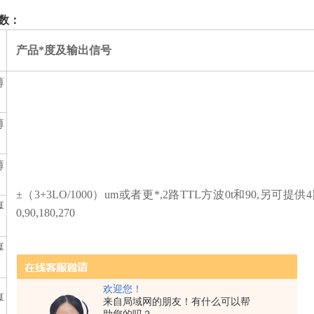
数：
产品*度及输出信号
薄
薄
薄
±（3+3LO/1000）um或者更*,2路TTL方波0t和90,另可提供
厚
0,90,180,270
厚
欢迎您！
厚
来自局域网的朋友！有什么可以帮