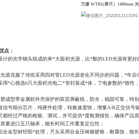
万濠 WTB1(厚尺）1400mm 
优点：
主设计的光学镜头组成的单*大面积光源，比*般的LED光源有更
面积光源克服了传统采用四对管LED光源老化不同步的问题，*年
块采用*心挑选6只大面积光电二*管封装成*体，了电参数的*致性
体注塑成型带金属软外壳保护的双层屏蔽线，防水，稳固可靠，特
弦波信号细分芯片，纯硬件处理，转换速度快，增量A/B正交信号输出
栅尺都经过严格的检验、测试，并可提供*度检测报告，确保产品
用*质量进口五只轴承，能长时间工作重复定位性；
用铝合金型材经阳*处理，尺头采用合金压铸镀硬铬，耐腐蚀，能