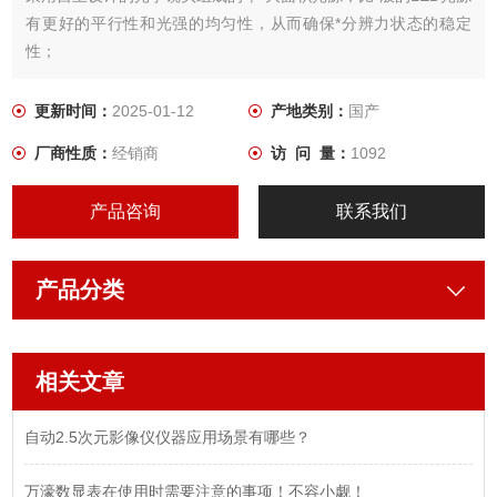
有更好的平行性和光强的均匀性，从而确保*分辨力状态的稳定
性；
2.单*大面积光源克服了传统采用四对管LED光源老化不同步的问
题，*年后信号的可靠度大幅提升，减少后期的维修成本
更新时间：
2025-01-12
产地类别：
国产
厂商性质：
经销商
访 问 量：
1092
产品咨询
联系我们
产品分类
相关文章
自动2.5次元影像仪仪器应用场景有哪些？
万濠数显表在使用时需要注意的事项！不容小觑！