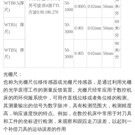
WTB0.5(厚
50-
另可提供4路TTL
0.0005
0.02mm
50mm
米/
尺)
1000
方波0,90,180,270
分
60
WTB1(厚
50-
0.001
0.02mm
50mm
米/
尺)
3000
分
90
WTB5(厚
50-
米/
0.005
0.02mm
50mm
尺)
3000
分
光栅尺：
也称为光栅尺位移传感器或光栅尺传感器，是通过利用光栅
的光学原理工作的测量反馈装置。光栅尺经常应用于数控机
床的闭环伺服系统中，可用作直线位移或者角位移的检测。
其测量输出的信号为数字脉冲，具有检测范围大，检测精度
高，响应速度快的特点。例如，在数控机床中常用于对刀具
和工件的坐标进行检测，来观察和跟踪走刀误差，以起到一
个补偿刀具的运动误差的作用