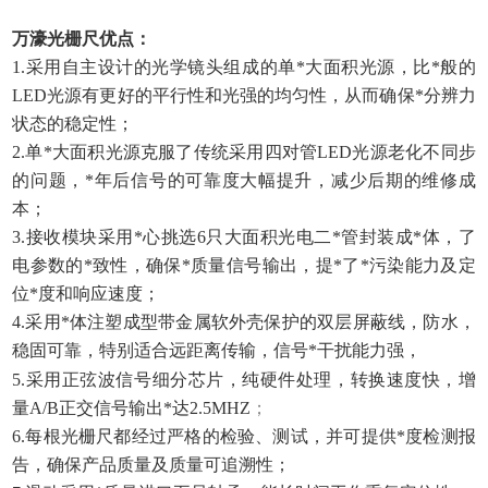
万濠光栅尺优点：
1.采用自主设计的光学镜头组成的单*大面积光源，比*般的
LED光源有更好的平行性和光强的均匀性，从而确保*分辨力
状态的稳定性；
2.单*大面积光源克服了传统采用四对管LED光源老化不同步
的问题，*年后信号的可靠度大幅提升，减少后期的维修成
本；
3.接收模块采用*心挑选6只大面积光电二*管封装成*体，了
电参数的*致性，确保*质量信号输出，提*了*污染能力及定
位*度和响应速度；
4.采用*体注塑成型带金属软外壳保护的双层屏蔽线，防水，
稳固可靠，特别适合远距离传输，信号*干扰能力强，
5.采用正弦波信号细分芯片，纯硬件处理，转换速度快，增
量A/B正交信号输出*达2.5MHZ
；
6.每根光栅尺都经过严格的检验、测试，并可提供*度检测报
告，确保产品质量及质量可追溯性；