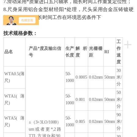
7.滑动采用*质量进口五只轴承，能长时间工作重复定位性；
8.尺身采用铝合金型材经阳*处理，尺头采用合金压铸镀硬
铬，耐腐蚀，能长时间工作在环境恶劣条件下
技术规格参数：
+
工
产品*度及输出信
生产
解析
光栅栅
作
品名
RI
号
长度
度
距
速
度
30
WTA0.5(薄
50-
0.0005
0.02mm
50mm
米/
尺)
1000
分
50
WTA1(薄
50-
0.001
0.02mm
50mm
米/
尺)
1000
分
90
WTA5(薄
50-
0.005
0.02mm
50mm
米/
±（3+3LO/1000）
尺)
1000
分
um或者更*,2路
TTL方波0t和90,
30