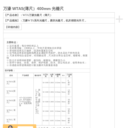
万濠 WTA5(薄尺）400mm 光栅尺
+
【产品名称】
：WTA万濠光栅尺（薄尺）
【产品规格】
：万豪WTA系列光栅尺，磨床光栅尺，机床精密光学尺，
【详细内容】
主要特点：
☆ 运行速度：每分钟60米以上
☆ 长距离传输：100米以上，中间不需增加任何界面
☆ 滑动部采用五只轴承，优异的重复定位性
☆ 信号线采用多层隔离线网及金属软外壳保护，防水及抗干扰性优良
☆ 尺身采用铝合金型材，经阳极处理，尺头部分用合金压铸，镀硬铬，耐腐
蚀
☆ 防尘片采用特种塑胶，耐刮伤，耐腐蚀，磨擦阻力小
☆ 部件个体化，安装、保养、维护简易，防水、防尘性良好，使用寿命长；
☆ 传感器采用玻璃精密计量光栅作为测量基准器
技术参数：
生产长
分辩
光栅栅
工作速
品名
产品精度
输出信号
R1
度
率
距
度
6
WTA01(薄
米/
50~1000
0.0001
0.02mm
50mm
尺)
分
2路
15
WTA02(薄
TTL
米/
50~1000
0.0002
0.02mm
50mm
尺)
方波
分
0º和
±(5+5LO/1000)
90º
μm 另可提供±
可提
30
WTA05(薄
(3+3LO/1000)
供4路
米/
50~1000
0.0005
0.02mm
50mm
尺)
μ m 或更高精
TTL
分
度
方波
0º、
50
90º、
WTA1(薄
米/
180、
50~1000
0.001
0.02mm
50mm
尺)
分
270。
90
WTA5(薄
米/
50~1000
0.005
0.02mm
50mm
尺)
分