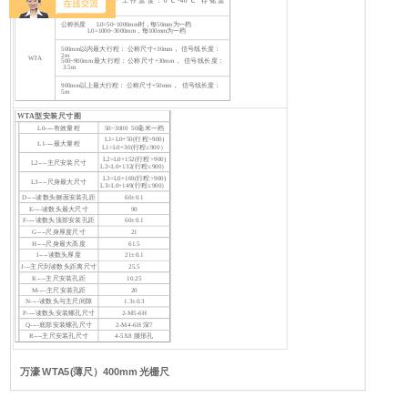
相偏移差90º ±15º 工作温度：0℃~40℃ 存储温
其它资料
度：-20℃~50℃
公称长度 L0=50~1000mm时，每50mm为一档
L0=1000~3000mm，每100mm为一档
500mm以内最大行程： 公称尺寸+30mm， 信号线长度：
2m
WTA
500~900mm最大行程：公称尺寸+30mm， 信号线长度：
3.5m
900mm以上最大行程： 公称尺寸+50mm， 信号线长度：
5m
WTA型安装尺寸图
L0----有效量程
50~3000 50毫米一档
L1=L0+50(行程>900)
L1----最大量程
L1=L0+30(行程≤900）
L2=L0+152(行程>900)
L2----主尺安装尺寸
L2=L0+132(行程≤900）
L3=L0+169(行程>900)
L3----尺身最大尺寸
L3=L0+149(行程≤900）
D----读数头侧面安装孔距
60±0.1
E----读数头最大尺寸
90
F----读数头顶部安装孔距
60±0.1
G----尺身厚度尺寸
21
H----尺身最大高度
61.5
I----读数头厚度
21±0.1
J---主尺到读数头距离尺寸
25.5
K----主尺安装孔距
10.25
M----主尺安装孔距
20
N----读数头与主尺间隙
1.3±0.3
P----读数头安装螺孔尺寸
2-M5-6H
Q----底部安装螺孔尺寸
2-M4-6H 深7
R----主尺安装孔尺寸
4-5X8 腰形孔
万濠 WTA5(薄尺）400mm 光栅尺