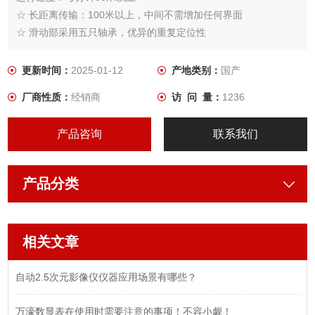
☆ 长距离传输：100米以上，中间不需增加任何界面
☆ 滑动部采用五只轴承，优异的重复定位性
☆ 信号线采用多层隔离线网及金属软外壳保护，防水及抗干扰性
优良
更新时间：
2025-01-12
产地类别：
国产
☆ 尺身采用铝合金型材，经阳极处理，尺头部分用合金压铸，镀
厂商性质：
经销商
访 问 量：
1236
硬铬，耐腐蚀
☆ 防尘片采用特种塑胶，耐刮伤，耐腐蚀，磨擦阻力小
产品咨询
联系我们
☆ 部件个体化，安装、保养、维护简易，防水、防尘
产品分类
相关文章
自动2.5次元影像仪仪器应用场景有哪些？
万濠数显表在使用时需要注意的事项！不容小觑！