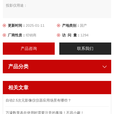
投影仪用途：
CPJ系列数字元测量投影仪是光、机、电一体化的精密高校测量
仪器。立式投影仪的工件影像可以是全正像也可以为倒像，测量
更新时间：
2025-01-11
产地类别：
国产
简易直观，效率高。仪器光学质量优良，物镜成清晰，放大倍率
厂商性质：
经销商
访 问 量：
1294
准确。在透射光照明下，轮廓测量误差小于0.08%。它广泛用于
机械、仪表、电子、轻工等行业院校、研究所、计量检定部门。
产品咨询
联系我们
本仪器能高效率的检测各种形状复杂工件的轮廓尺寸和表
产品分类
相关文章
自动2.5次元影像仪仪器应用场景有哪些？
万濠数显表在使用时需要注意的事项！不容小觑！