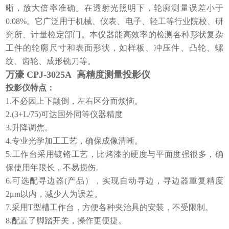
晰，放大倍率准确。在透射光照明下，轮廓测量误差小于
0.08%。它广泛用于机械、仪表、电子、轻工等行业院校、研
究所、计量检定部门。本仪器能高效率的检测各种形状复杂
工件的轮廓尺寸和表面形状，如样板、冲压件、凸轮、螺
纹、齿轮、成形铣刀等。
万濠 CPJ-3025A 高精度测量投影仪
投影仪特点：
1.不必因上下颠倒，左右区分而烦恼。
2.(3+L/75)可达国外同等仪器精度
3.升降调焦。
4.专业光学加工工艺，确保成像清晰。
5.工作台采用镀铬工艺，比烤漆的硬度与平面度强很多，确
保使用年限长，不易损伤。
6.可选配寻边器(产品），实现自动寻边，寻边器重复精度
2μm以内，减少人为误差。
7.采用T型槽工作台，方便各种夹治具的安装，不受限制。
8.配置了脚踏开关，操作更便捷。