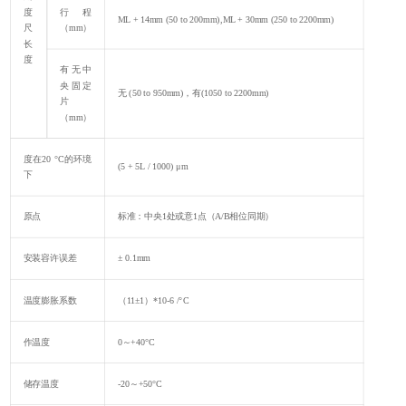
度
行程
ML + 14mm (50 to 200mm),ML + 30mm (250 to 2200mm)
尺
（mm）
长
度
有无中
央固定
无 (50 to 950mm)，有(1050 to 2200mm)
片
（mm）
度在20 °C的环境
(5 + 5L / 1000) μm
下
原点
标准：中央1处或意1点（A/B相位同期）
安装容许误差
± 0.1mm
温度膨胀系数
（11±1）*10-6 /°C
作温度
0～+40°C
储存温度
-20～+50°C