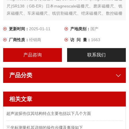
尺|SR138（GB-ER）日本magnescale磁栅尺。磨床磁栅尺、铣
床磁栅尺、车床磁栅尺、线切割磁栅尺、镗床磁栅尺、数控磁栅
尺、电火花磁栅尺、线切割磁栅尺、日本Magnescale磁尺、日本
Magnescale光栅尺传感器。
更新时间：
2025-01-11
产地类别：
国产
厂商性质：
经销商
访 问 量：
1663
产品咨询
联系我们
产品分类
相关文章
超声波探伤仪其结构特点主要包括以下几个方面
三坐标测量机其详细的操作步骤及事项如下