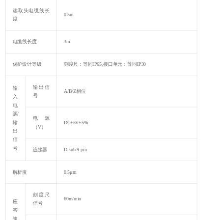
读取头电缆线长
0.5m
度
电缆线长度
3m
保护设计等级
刻度尺：等同IP65,接口单元：等同IP30
输出信
输
A/B/Z相位
号
入
电
源/
电源
输
DC+5V±5%
（V）
出
信
号
连接器
D-sub 9 pin
解析度
0.5μm
刻度尺
60m/min
应
信号
答
速