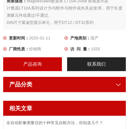
简要描述：
Magnescales数显表 LT10A-205B 探规显示器
计数器LT10A系列设计为与附件与附件或夹具起使用，用于长度
测量元件或通过/不通过。
DIN尺寸紧凑型显示单元，用于DT12 / DT32系列
更新时间：
2025-01-11
产地类别：
国产
厂商性质：
经销商
访 问 量：
1555
产品咨询
联系我们
产品分类
相关文章
全自动影像测量仪的十种常见自检办法，你知道几个？