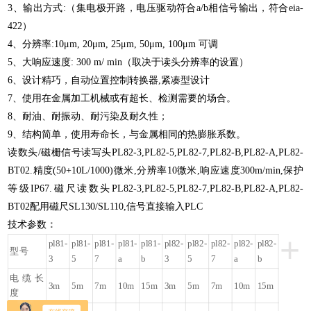
3、输出方式:（集电极开路，电压驱动符合a/b相信号输出，符合eia-
422）
4、分辨率:10μm, 20μm, 25μm, 50μm, 100μm 可调
5、大响应速度: 300 m/ min（取决于读头分辨率的设置）
6、设计精巧，自动位置控制转换器,紧凑型设计
7、使用在金属加工机械或有超长、检测需要的场合。
8、耐油、耐振动、耐污染及耐久性；
9、结构简单，使用寿命长，与金属相同的热膨胀系数。
读数头/磁栅信号读写头PL82-3,PL82-5,PL82-7,PL82-B,PL82-A,PL82-
BT02.精度(50+10L/1000)微米,分辨率10微米,响应速度300m/min,保护
等级IP67.磁尺读数头PL82-3,PL82-5,PL82-7,PL82-B,PL82-A,PL82-
BT02配用磁尺SL130/SL110,信号直接输入PLC
技术参数
：
+
pl81-
pl81-
pl81-
pl81-
pl81-
pl82-
pl82-
pl82-
pl82-
pl82-
型号
3
5
7
a
b
3
5
7
a
b
电缆长
3m
5m
7m
10m
15m
3m
5m
7m
10m
15m
度