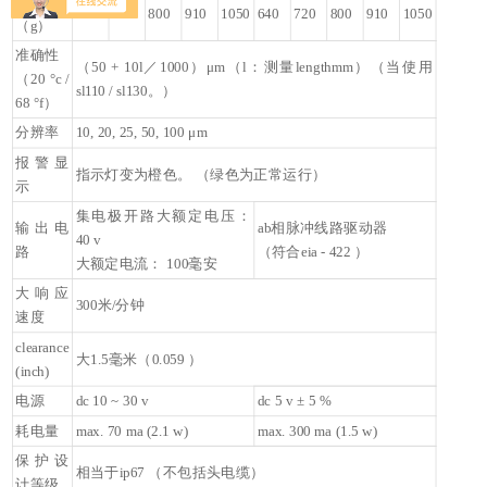
重量
640
720
800
910
1050
640
720
800
910
1050
（g）
准确性
（50 + 10l／1000）μm（l：测量lengthmm）（当使用
（20 °c /
sl110 / sl130。）
68 °f）
分辨率
10, 20, 25, 50, 100 μm
报警显
指示灯变为橙色。 （绿色为正常运行）
示
集电极开路大额定电压：
输出电
ab相脉冲线路驱动器
40 v
路
（符合eia - 422 ）
大额定电流： 100毫安
大响应
300米/分钟
速度
clearance
大1.5毫米（0.059 ）
(inch)
电源
dc 10 ~ 30 v
dc 5 v ± 5 %
耗电量
max. 70 ma (2.1 w)
max. 300 ma (1.5 w)
保护设
相当于ip67 （不包括头电缆）
计等级