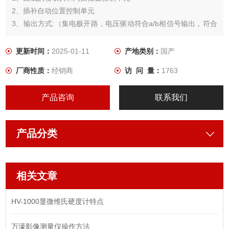
2、插补自动位置控制单元
3、输出方式:（集电极开路，电压驱动符合a/b相信号输出，符合
eia-422）
更新时间：
2025-01-11
产地类别：
国产
厂商性质：
经销商
访 问 量：
1763
产品咨询
联系我们
产品分类
相关文章
HV-1000显微维氏硬度计特点
万濠影像测量仪操作方法