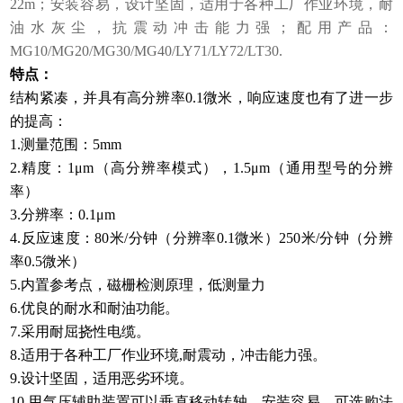
22m；安装容易，设计坚固，适用于各种工厂作业环境，耐
油水灰尘，抗震动冲击能力强；配用产品：
MG10/MG20/MG30/MG40/LY71/LY72/LT30.
特点：
结构紧凑，并具有高分辨率0.1微米，响应速度也有了进一步
的提高：
1.测量范围：5mm
2.精度：1μm（高分辨率模式），1.5μm（通用型号的分辨
率）
3.分辨率：0.1μm
4.反应速度：80米/分钟（分辨率0.1微米）250米/分钟（分辨
率0.5微米）
5.内置参考点，磁栅检测原理，低测量力
6.优良的耐水和耐油功能。
7.采用耐屈挠性电缆。
8.适用于各种工厂作业环境,耐震动，冲击能力强。
9.设计坚固，适用恶劣环境。
10.用气压辅助装置可以垂直移动转轴，安装容易，可选购法