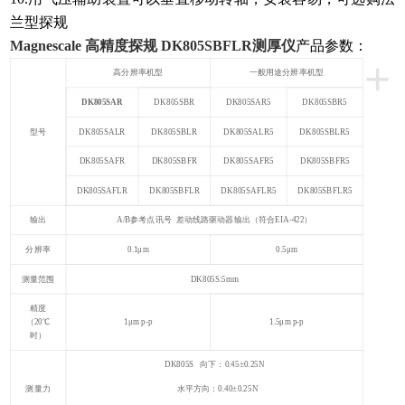
兰型探规
Magnescale 高精度探规
DK805SBFLR
测厚仪
产品参数：
+
高分辨率机型
一般用途分辨率机型
DK805SAR
DK805SBR
DK805SAR5
DK805SBR5
型号
DK805SALR
DK805SBLR
DK805SALR5
DK805SBLR5
DK805SAFR
DK805SBFR
DK805SAFR5
DK805SBFR5
DK805SAFLR
DK805SBFLR
DK805SAFLR5
DK805SBFLR5
输出
A/B参考点讯号 差动线路驱动器输出（符合EIA-422）
分辨率
0.1μm
0.5μm
测量范围
DK805S:5mm
精度
（20℃
1μm p-p
1.5μm p-p
时）
DK805S 向下：0.45±0.25N
测量力
水平方向：0.40±0.25N