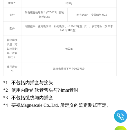
重量*3
约30g
附有碳化物球形*（DZ-123）安装
探针
附有钢珠*，安装螺丝M2.5
螺丝M2.5
内附扳手、使用说明书、补充说明、+P M4*5螺丝（2）、软管弯头（仅限于
配件
SAL与SBL型）
输出电缆
长度（可
以连接到
长22m
电子设备
部分）
使用寿命
无撞击情况下至少3000万次
*4
*1 不包括内插盒与接头
*2 使用内附的软管弯头与?4mm管时
*3 不包括缆线与内插盒
*4 要视Magnescale Co.,Ltd. 所定义的监定测试而定。