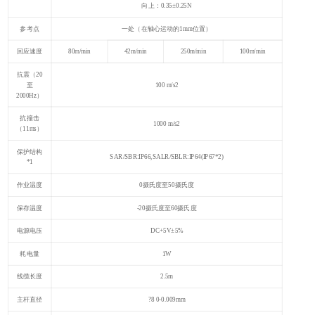
向上：0.35±0.25N
参考点
一处（在轴心运动的1mm位置）
回应速度
80m/min
42m/min
250m/min
100m/min
抗震（20
至
100 m/s2
2000Hz）
抗撞击
1000 m/s2
（11ms）
保护结构
SAR/SBR:IP66,SALR/SBLR:IP64(IP67*2)
*1
作业温度
0摄氏度至50摄氏度
保存温度
-20摄氏度至60摄氏度
电源电压
DC+5V±5%
耗电量
1W
线缆长度
2.5m
主杆直径
?8 0-0.009mm