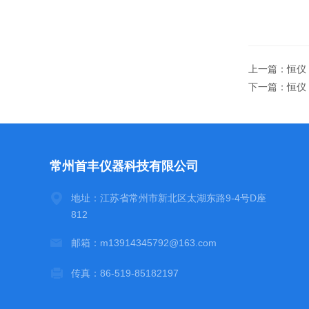
上一篇：
恒仪 
下一篇：
恒仪
常州首丰仪器科技有限公司
地址：江苏省常州市新北区太湖东路9-4号D座
812
邮箱：m13914345792@163.com
传真：86-519-85182197