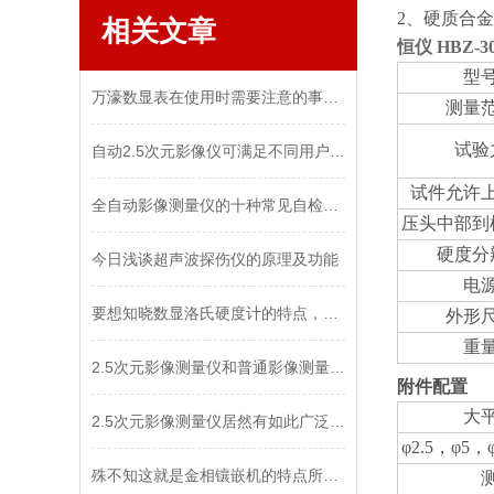
2、硬质合
相关文章
恒仪 HBZ-
型
万濠数显表在使用时需要注意的事项！不容小觑！
测量
试验
自动2.5次元影像仪可满足不同用户的测量需求
试件允许
全自动影像测量仪的十种常见自检办法，你知道几个？
压头中部到
硬度分
今日浅谈超声波探伤仪的原理及功能
电
要想知晓数显洛氏硬度计的特点，现在还不晚哦！
外形
重
2.5次元影像测量仪和普通影像测量仪之间的主要区别
附件配置
大
2.5次元影像测量仪居然有如此广泛的应用领域
φ2.5，φ5
殊不知这就是金相镶嵌机的特点所在！