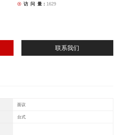
访 问 量：
1629
联系我们
面议
台式