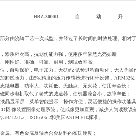
 HBZ-3000D
身部分由浇铸工艺一次成型，并经过了长时间的时效处理。相对于
漆，漆质档次高，抗划伤能力强，使用多年依然光亮如新；
固、刚性好、准确、可靠、耐用，测试效率高;
过位，自动保护，电子加力，无砝码; 试验过程自动化，无人为操
动加卸试验力，由5‰精度的压力传感器进行闭环反馈，ARM32
固态继电器，功率大、功耗低、无触点、无火花，使用寿命长；
永磁同步电机取代了老式的减速器，使机器噪音小，故障率低；
CD液晶显示屏，菜单智能提示，操作方便，灵活便捷的操作功能具
CCD摄 像装置图像处理系统，使成像更加直观，减少人为读数误
B/T231.2、ISO6506-2和美国ASTM E10标准。
色金属、有色金属及轴承合金材料的布氏硬度；