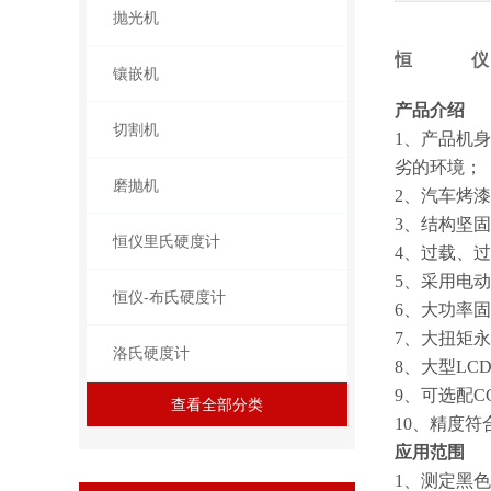
抛光机
恒仪
镶嵌机
产品介绍
切割机
1、产品机
劣的环境；
磨抛机
2、汽车烤
3、结构坚
恒仪里氏硬度计
4、过载、
5、采用电
恒仪-布氏硬度计
6、大功率
7、大扭矩
洛氏硬度计
8、大型L
9、可选配
查看全部分类
10、精度符合G
应用范围
1、测定黑