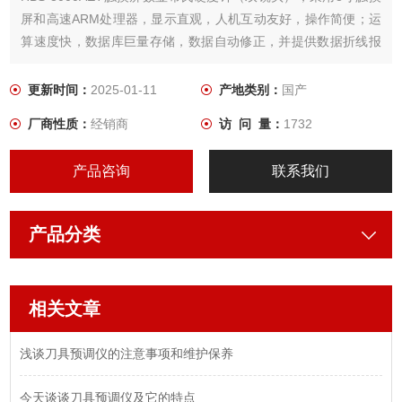
屏和高速ARM处理器，显示直观，人机互动友好，操作简便；运
算速度快，数据库巨量存储，数据自动修正，并提供数据折线报
表。
更新时间：
2025-01-11
产地类别：
国产
厂商性质：
经销商
访 问 量：
1732
产品咨询
联系我们
产品分类
相关文章
浅谈刀具预调仪的注意事项和维护保养
今天谈谈刀具预调仪及它的特点