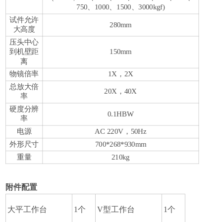
750、1000、1500、3000kgf)
试件允许
280mm
大高度
压头中心
到机壁距
150mm
离
物镜倍率
1X，2X
总放大倍
20X，40X
率
硬度分辨
0.1HBW
率
电源
AC 220V，50Hz
外形尺寸
700*268*930mm
重量
210kg
附件配置
大平工作台
1个
V型工作台
1个