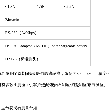
≤1.3N
≤1.5N
≤2.2N
24m/min
RS-232（2400bps）
USE AC adaptor（6V DC）or rechargeable battery
DZ123（标准测头）
21 SONY原装陶瓷测座精度高耐磨，陶瓷面80mmx80mm精度00级
司有多款比测座可供客户选配:花岗石测座/陶瓷测座/钢制测座。
。
种型号花岗石测量台
如：