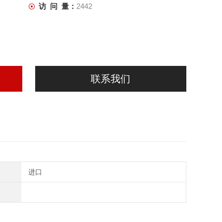
访 问 量：
2442
联系我们
进口