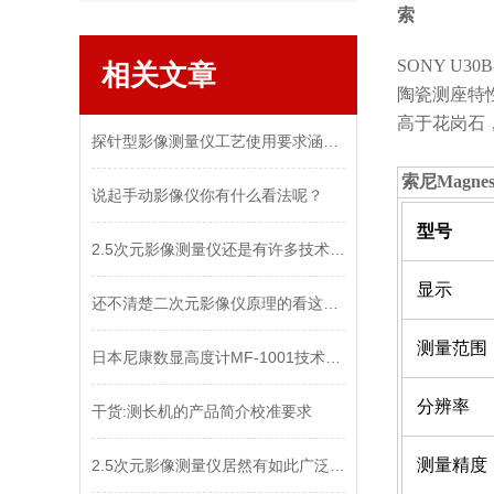
索尼
SONY U3
相关文章
陶瓷测座特
高于花岗石
探针型影像测量仪工艺使用要求涵盖多个维度
索尼Magnes
说起手动影像仪你有什么看法呢？
型号
2.5次元影像测量仪还是有许多技术特点的
显示
还不清楚二次元影像仪原理的看这里！
测量范围
日本尼康数显高度计MF-1001技术参数
分辨率
干货:测长机的产品简介校准要求
测量精度
2.5次元影像测量仪居然有如此广泛的应用领域