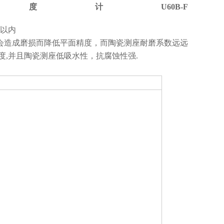
 高度计U60B-F
m以内
会造成磨损而降低平面精度，而陶瓷测座耐磨系数远远
度,并且陶瓷测座低吸水性，抗腐蚀性强.