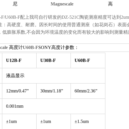
Magnescale
0B-F/U60B-F配上我司自行研发的DZ-521C陶瓷测座精度可达到2u
性：高硬度、耐磨。因长时间的使用普通测座（如花岗石）表面
，低膨胀系数,不会因为环境温度的变化而有较大的影响到测量精
cale 高度计U60B-F
SONY高度计参数：
U12B-F
U30B-F
U60B-F
液晶显示
12mm/0.47”
30mm/1.18”
60mm/2.36”
0.001mm
±1um
±1um
±1.5um