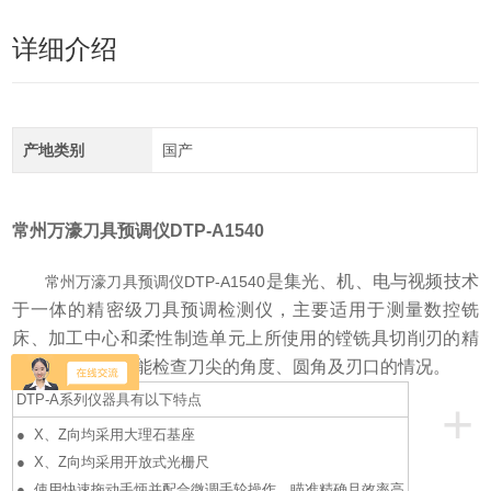
详细介绍
产地类别
国产
常州万濠刀具预调仪DTP-A1540
是集光、机、电与视频技术
常州万濠刀具预调仪DTP-A1540
于一体的精密级刀具预调检测仪，主要适用于测量数控铣
床、加工中心和柔性制造单元上所使用的镗铣具切削刃的精
确坐标位置，并能检查刀尖的角度、圆角及刃口的情况。
DTP-A系列仪器具有以下特点
+
● X、Z向均采用大理石基座
● X、Z向均采用开放式光栅尺
● 使用快速拖动手炳并配合微调手轮操作，瞄准精确且效率高