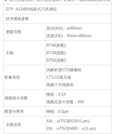
DTP -A1540V投影式刀具调仪
技术规格参数
直径(X向)：ø300mm
测量范围
高度(Z向)：45mm-450mm
BT40(标配)
主轴
BT30(选配)
BT50(选配)
高解析度CCD摄像机
影像系统
17"LCD显示器
视频十字线瞄准
物镜：0.5X
视频放大倍数
视频总放大倍数：20X
数显分辨率
物镜：0.5µm
X向：±IT5/3(R150:6 μm)
示值误差
Z向：±IT5/2(H400：±13 μm)