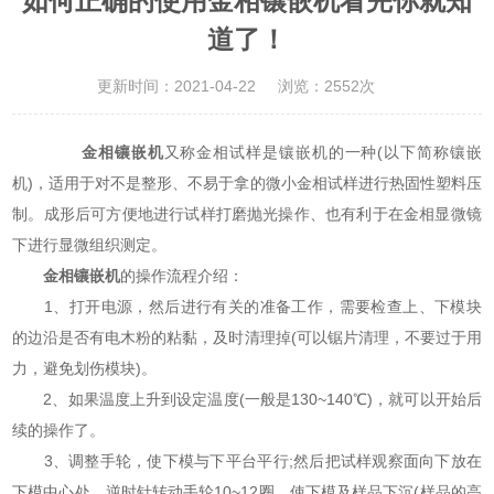
如何正确的使用金相镶嵌机看完你就知
道了！
更新时间：2021-04-22
浏览：2552次
金相镶嵌机
又称金相试样是镶嵌机的一种(以下简称镶嵌
机)，适用于对不是整形、不易于拿的微小金相试样进行热固性塑料压
制。成形后可方便地进行试样打磨抛光操作、也有利于在金相显微镜
下进行显微组织测定。
金相镶嵌机
的操作流程介绍：
1、打开电源，然后进行有关的准备工作，需要检查上、下模块
的边沿是否有电木粉的粘黏，及时清理掉(可以锯片清理，不要过于用
力，避免划伤模块)。
2、如果温度上升到设定温度(一般是130~140℃)，就可以开始后
续的操作了。
3、调整手轮，使下模与下平台平行;然后把试样观察面向下放在
下模中心处，逆时针转动手轮10~12圈，使下模及样品下沉(样品的高