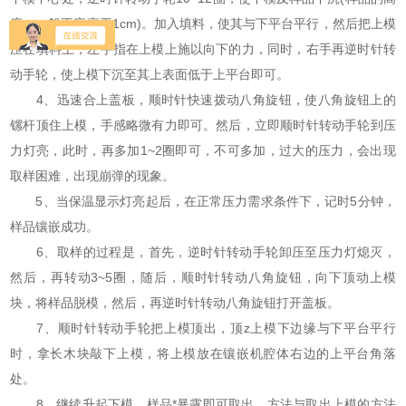
度，一般不应高于1cm)。加入填料，使其与下平台平行，然后把上模
压在填料上，左手指在上模上施以向下的力，同时，右手再逆时针转
动手轮，使上模下沉至其上表面低于上平台即可。
4、迅速合上盖板，顺时针快速拨动八角旋钮，使八角旋钮上的
镙杆顶住上模，手感略微有力即可。然后，立即顺时针转动手轮到压
力灯亮，此时，再多加1~2圈即可，不可多加，过大的压力，会出现
取样困难，出现崩弹的现象。
5、当保温显示灯亮起后，在正常压力需求条件下，记时5分钟，
样品镶嵌成功。
6、取样的过程是，首先，逆时针转动手轮卸压至压力灯熄灭，
然后，再转动3~5圈，随后，顺时针转动八角旋钮，向下顶动上模
块，将样品脱模，然后，再逆时针转动八角旋钮打开盖板。
7、顺时针转动手轮把上模顶出，顶z上模下边缘与下平台平行
时，拿长木块敲下上模，将上模放在镶嵌机腔体右边的上平台角落
处。
8、继续升起下模，样品*暴露即可取出，方法与取出上模的方法