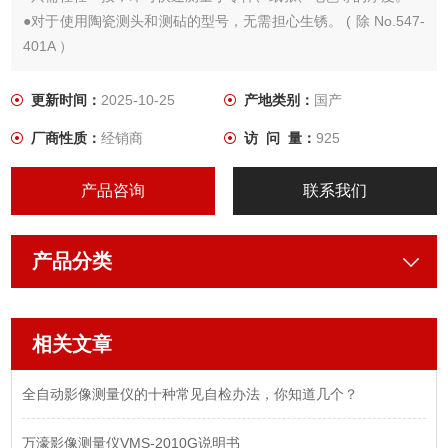
●对于使用陶瓷测头和测砧的型号，无需担心生锈。 ( 除 No.547-
401A ）
●表圈和表蒙的防水组件可防止水或油渗入指示表。
更新时间：
2025-10-25
产地类别：
国产
厂商性质：
经销商
访 问 量：
925
产品咨询
联系我们
产品分类
相关文章
全自动影像测量仪的十种常见自检办法，你知道几个？
万濠影像测量仪VMS-2010G说明书