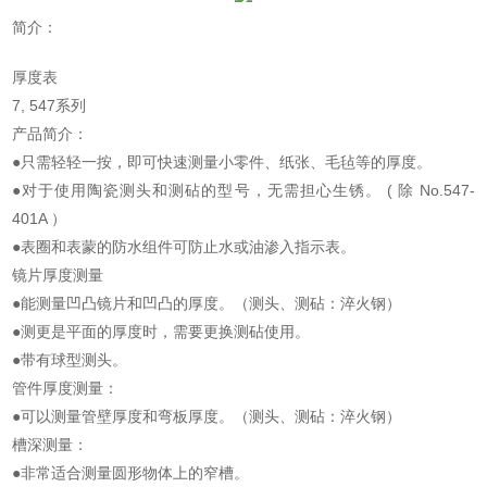
简介：
厚度表
7, 547系列
产品简介：
●只需轻轻一按，即可快速测量小零件、纸张、毛毡等的厚度。
●对于使用陶瓷测头和测砧的型号，无需担心生锈。 ( 除 No.547-
401A ）
●表圈和表蒙的防水组件可防止水或油渗入指示表。
镜片厚度测量
●能测量凹凸镜片和凹凸的厚度。（测头、测砧：淬火钢）
●测更是平面的厚度时，需要更换测砧使用。
●带有球型测头。
管件厚度测量：
●可以测量管壁厚度和弯板厚度。（测头、测砧：淬火钢）
槽深测量：
●非常适合测量圆形物体上的窄槽。