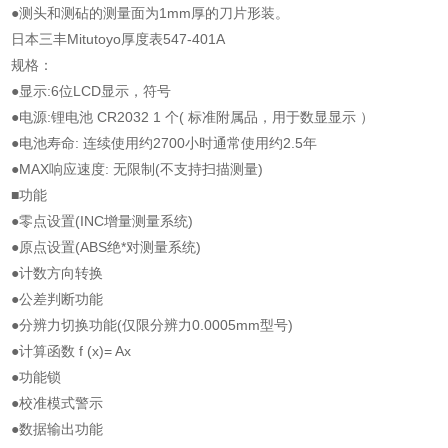
●测头和测砧的测量面为1mm厚的刀片形装。
日本三丰Mitutoyo厚度表547-401A
规格：
●显示:6位LCD显示，符号
●电源:锂电池 CR2032 1 个( 标准附属品，用于数显显示 ）
●电池寿命: 连续使用约2700小时通常使用约2.5年
●MAX响应速度: 无限制(不支持扫描测量)
■功能
●零点设置(INC增量测量系统)
●原点设置(ABS绝*对测量系统)
●计数方向转换
●公差判断功能
●分辨力切换功能(仅限分辨力0.0005mm型号)
●计算函数 f (x)= Ax
●功能锁
●校准模式警示
●数据输出功能