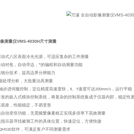
像测量仪VMS-4030H尺寸测量
驱动式八区表面冷光光源，可适应复杂的工件测量
自动对焦，自动寻边，*的编程和自动测量功能
素细分技术，提高边界分辨能力
据处理分析，大批量治具测量
轴步进伺服控制，定位精度高速度快，
、
速度可达
，运行平稳
X
Y
200mm/s
开发的嵌入式模块控制系统，将复杂的控制系统集成于仪器内部，稳定性
石底座，性能稳定，不易变形
镜自动变倍功能，无需频繁像素校正实现多倍率下高效测量
光指示器寻找被测工件的具体位置，快速定位，方便快捷
软件，可满足客户不同测量需求
QMS3D