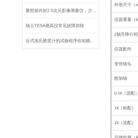
外形尺寸（
要想操作好2.5次元影像测量仪，少不了日常的维护！
仪器重量（
k
瑞士TESA测高仪常见故障排除
轴升降行程
Z
台式洛氏硬度计的试验程序你知晓吗？
仪器配件
变倍镜头
附加镜
（选配
0.5X
（标配）
1X
（选配）
2X
品牌电脑（