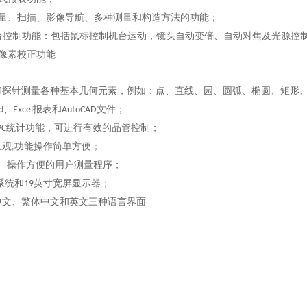
量、扫描、影像导航、多种测量和构造方法的功能；
台控制功能：包括鼠标控制机台运动，镜头自动变倍、自动对焦及光源控
像素校正功能
和探针测量各种基本几何元素，例如：点、直线、园、圆弧、椭圆、矩形
、
报表和
文件；
d
Excel
AutoCAD
统计功能，可进行有效的品管控制；
PC
直观
功能操作简单方便；
,
*、操作方便的用户测量程序；
系统和
英寸宽屏显示器；
19
中文、繁体中文和英文三种语言界面