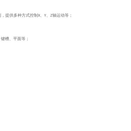
制，提供多种方式控制
、
、
轴运动等；
X
Y
Z
、键槽、平面等；