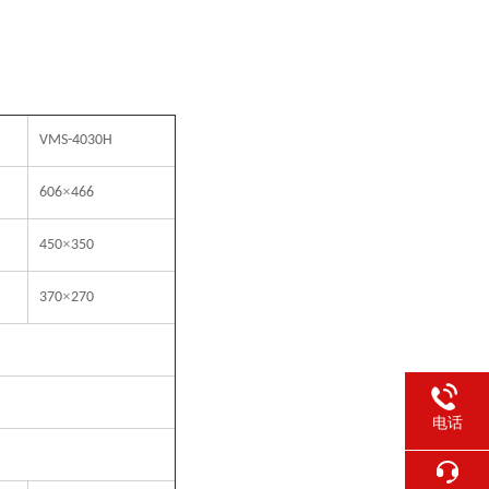
VMS-4030H
×
606
466
×
450
350
×
370
270
电话