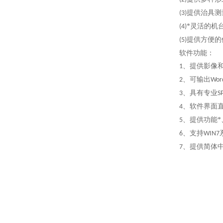
提供治具测
(3)
*灵活的机
(4)
提供方便的
(5)
软件功能
：
、
提供影像
1
、
可输出
2
Wor
、
具有专业
3
S
、
软件界面
4
、
提供功能
5
、
支持
6
WIN7
、
提供简体
7