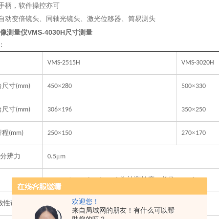
手柄，软件操控亦可
自动变倍镜头、同轴光镜头、激光位移器、简易测头
像测量仪VMS-4030H尺寸测量
：
VMS-2515H
VMS-3020H
台尺寸
×
×
(mm)
450
280
500
330
台尺寸
×
×
(mm)
306
196
350
250
行程
×
×
(mm)
250
150
270
170
分辨力
μ
0.5
m
（
）μ
为被测长度，单位：
E
1XY
=
2.5+L/100
m(L
mm)
欢迎您！
致性误差
μ
轴升降行程每
(
m)
E
0
≤
20 (Z
100mm)
来自局域网的朋友！有什么可以帮