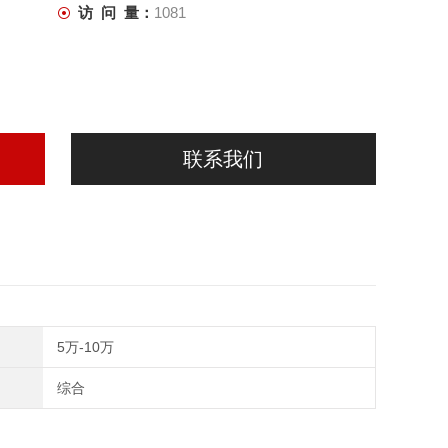
访 问 量：
1081
联系我们
5万-10万
综合