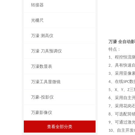
转接器
光栅尺
万濠 测高仪
万濠 全自动影
特点：
万濠 刀具预调仪
、
程控恒流
1
、
具有快速
2
万濠数显表
、
采用亚像
3
万濠工具显微镜
、
在线
数
4
SPC
、
、
、
三
5
X
Y
Z
万豪-投影仪
、
采用自主
6
、
采用花岗
7
万豪影像仪
、
可选配筒
8
、
可通过激
9
查看全部分类
、
自主开发
10