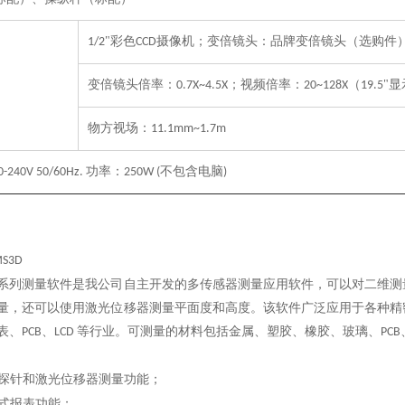
"彩色
摄像机；变倍镜头：品牌变倍镜头（选购件
1/2
CCD
变倍镜头倍率：
；视频倍率：
（
"
0.7X~4.5X
20~128X
19.5
物方视场：
11.1mm~
1.7m
功率：
不包含电脑
0-240V 50/60Hz.
250W (
)
S3D
系列测量软件是我公司自主开发的多传感器测量应用软件，可以对二维测
量，还可以使用激光位移器测量平面度和高度。该软件广泛应用于各种精
表、
、
等行业。可测量的材料包括金属、塑胶、橡胶、玻璃、
PCB
LCD
PCB
探针和激光位移器测量功能；
式报表功能；