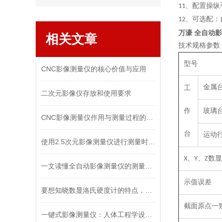
、
配置操纵
11
、
可选配：
12
万濠 全自动影
相关文章
技术规格参数
型号
CNC影像测量仪的核心价值与应用
金属
工
二次元影像仪存放和使用要求
作
玻璃
CNC影像测量仪作用与测量过程的科普
台
运动
使用2.5次元影像测量仪进行测量时，其具体的步骤是什么？
、
、
数显
X
Y
Z
一文读懂全自动影像测量仪的测量技术
示值误差
要想知晓数显洛氏硬度计的特点，现在还不晚哦！
截面原点一
一键式影像测量仪：人体工程学设计带来的舒适测量体验