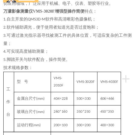
切应用领域，广泛应用于机械、电子、仪表、塑胶等行业。
万濠影像测量仪VMS-3020F增强型操作简便
特点：
自主开发的
软件和高清晰彩色摄像机；
1.
QMS3D-M
软件辅助调光，便于使用者知道光是否过度饱和；
2.
可通过激光指示器寻找被测工件的具体位置，可适应复杂的工件测
3.
量；
可实现高度辅助测量；
4.
脚踏开关与软件配合，操作简便。
5.
技术规格参数：
+
VMS-
型
号
VMS-3020F
VMS-4030F
2010F
工
金属台尺寸
×
×
×
(mm)
404
228
500
330
606
466
作
玻璃台尺寸
260*160
350*250
450*350
(mm)
台
运动行程
×
×
×
(mm)
200
100
300
200
400
300