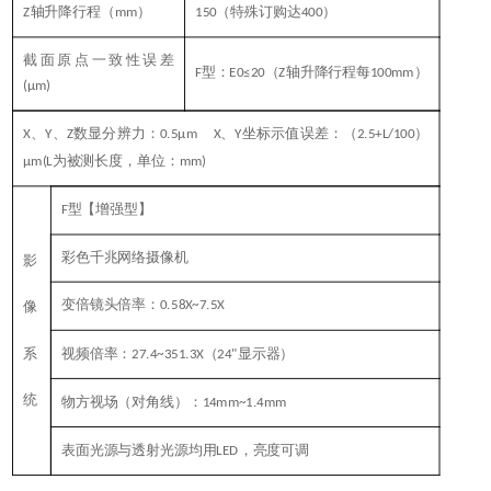
轴升降行程（
）
（特殊订购达
）
Z
mm
150
400
截面原点一致性误差
≥
型：
（
轴升降行程每
）
F
E
0
≤20
Z
100mm
(
μm)
、
、
数显分辨力：
、
坐标示值误差：（
）
X
Y
Z
0.5
μm
X
Y
2.5+L/100
为被测长度，单位：
μm
(L
mm)
型【增强型】
F
×
彩色千兆网络摄像机
影
×
变倍镜头倍率：
0.58X~7.5X
像
1
系
视频倍率：
（
显示器）
27.4~351.3X
24"
统
物方视场（对角线）：
14mm~1.4mm
表面光源与透射光源均用
，亮度可调
LED