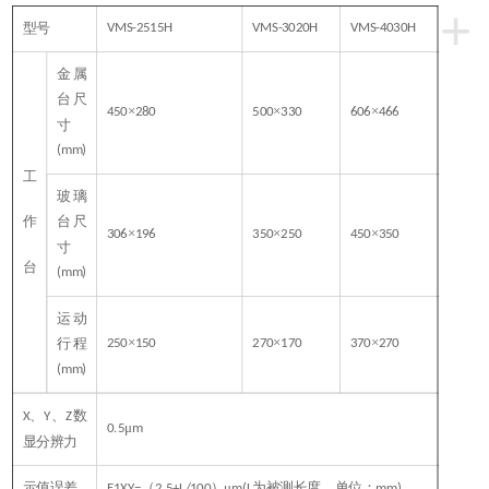
+
型号
VMS-2515H
VMS-3020H
VMS-4030H
金属
台尺
×
×
×
450
280
500
330
606
466
寸
(mm)
工
玻璃
作
台尺
×
×
×
306
196
350
250
450
350
寸
台
(mm)
Q
运动
×
×
×
行程
250
150
270
170
370
270
(mm)
、
、
数
X
Y
Z
μ
0.5
m
显分辨力
示值误差
（
）μ
为被测长度，单位：