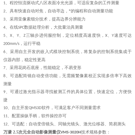
、
程控恒流驱动式八区表面冷光光源，可适应复杂的工件测量
1
、
具有快速自动对焦，自动寻边，*的编程和自动测量功能
2
、
采用亚像素细分技术，提高边界分辨能力
3
、
在线
数据处理分析，大批量治具测量
4
SPC
、
、
、
三轴步进伺服控制，定位精度高速度快，
、
速度可达
5
X
Y
Z
X
Y
，运行平稳
200mm/s
、
采用自主开发的嵌入式模块控制系统，将复杂的控制系统集成于
6
仪器内部，稳定性更高
、
采用花岗石底座，性能稳定，不易变形
7
、
可选配筒镜自动变倍功能，无需频繁像素校正实现多倍率下高效
8
测量
、
可通过激光指示器寻找被测工件的具体位置，快速定位，方便快
9
捷
、
自主开发
软件，可满足客户不同测量需求
10
QMS3D
、
配置操纵手柄，软件操控亦可
11
、
可选配：自动变倍镜头、同轴光镜头、激光位移器、简易测头
12
万濠 2.5次元全自动影像测量
仪
技术规格参数：
VMS-3020H