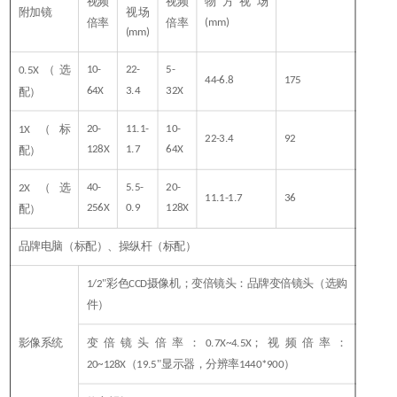
视频
视频
物方视场
附加镜
视场
倍率
倍率
(mm)
(mm)
（选
10-
22-
5-
0.5X
44-6.8
175
64X
3.4
32X
配）
（标
20-
11.1-
10-
1X
22-3.4
92
128X
1.7
64X
配）
（选
40-
5.5-
20-
2X
11.1-1.7
36
256X
0.9
128X
配）
品牌电脑（标配）、操纵杆（标配）
"彩色
摄像机；变倍镜头：品牌变倍镜头（选购
1/2
CCD
件）
变倍镜头倍率：
；视频倍率：
影像系统
0.7X~4.5X
（
"显示器，分辨率
）
20~128X
19.5
1440*900