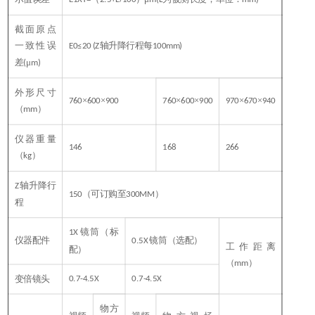
E
1XY
=
2.5+L/100
m(L
mm)
截面原点
一致性误
轴升降行程每
E
0
≤
20 (Z
100mm)
差
μ
(
m)
外形尺寸
×
×
×
×
×
×
760
600
900
760
600
900
970
670
940
（
）
mm
仪器重量
146
168
266
（
）
kg
轴升降行
Z
（可订购至
）
150
300MM
程
镜筒（标
1X
仪器配件
镜筒（选配）
0.5X
工作距离
配）
（
）
mm
变倍镜头
0.7-4.5X
0.7-4.5X
物方