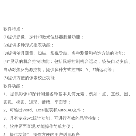
软件特点：
提供影像、探针和激光位移器测量功能；
(1)
提供多种形式报表功能；
(2)
提供治具测量、扫描、影像导航、多种测量和构造方法的功能；
(3)
*灵活的机台控制功能：包括鼠标控制机台运动，镜头自动变倍、
(4)
自动对焦及光源控制，提供多种方式控制
、
、
轴运动等；
X
Y
Z
提供方便的像素校正功能
(5)
软件功能
：
、
提供影像和探针测量各种基本几何元素，例如：点、直线、园、
1
圆弧、椭圆、矩形、键槽、平面等；
、
可输出
、
报表和
文件；
2
Word
Excel
AutoCAD
、
具有专业
统计功能，可进行有效的品管控制；
3
SPC
、
软件界面直观
功能操作简单方便；
4
,
、
提供功能*、操作方便的用户测量程序；
5