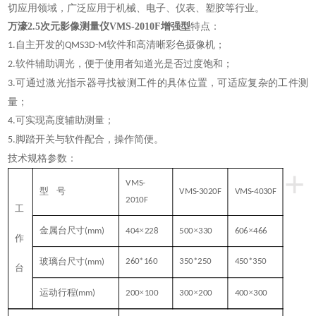
切应用领域，广泛应用于机械、电子、仪表、塑胶等行业。
万濠2.5次元影像测量仪VMS-2010F增强型
特点：
自主开发的
软件和高清晰彩色摄像机；
1.
QMS3D-M
软件辅助调光，便于使用者知道光是否过度饱和；
2.
可通过激光指示器寻找被测工件的具体位置，可适应复杂的工件测
3.
量；
可实现高度辅助测量；
4.
脚踏开关与软件配合，操作简便。
5.
技术规格参数：
+
VMS-
型
号
VMS-3020F
VMS-4030F
2010F
工
金属台尺寸
×
×
×
(mm)
404
228
500
330
606
466
作
玻璃台尺寸
260*160
350*250
450*350
(mm)
台
运动行程
×
×
×
(mm)
200
100
300
200
400
300