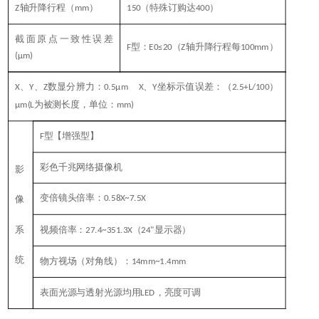
轴升降行程（
）
（特殊订购达
）
Z
mm
150
400
截面原点一致性误差
≥
型：
（
轴升降行程每
）
F
E
0
≤20
Z
100mm
(
μm)
、
、
数显分辨力：
、
坐标示值误差：（
）
X
Y
Z
0.5
μm
X
Y
2.5+L/100
为被测长度，单位：
μm
(L
mm)
型【增强型】
F
×
彩色千兆网络摄像机
影
×
变倍镜头倍率：
0.58X~7.5X
像
1
系
视频倍率：
（
显示器）
27.4~351.3X
24"
统
物方视场（对角线）：
14mm~1.4mm
表面光源与透射光源均用
，亮度可调
LED